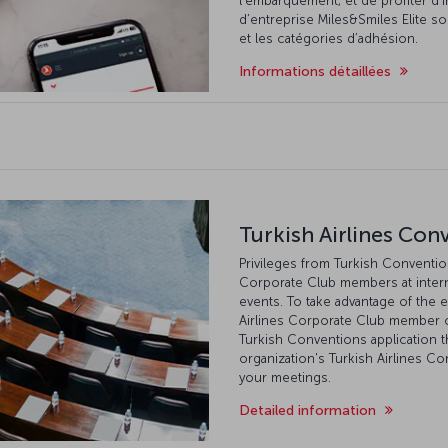
l’embarquement, et de profiter d’I
d’entreprise Miles&Smiles Elite s
et les catégories d’adhésion.
Informations détaillées
Turkish Airlines Con
Privileges from Turkish Conventions
Corporate Club members at intern
events. To take advantage of the e
Airlines Corporate Club member o
Turkish Conventions application
organization's Turkish Airlines C
your meetings.
Detailed information