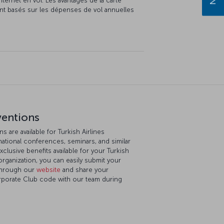
nternet en vol. Les avantages de la carte
ont basés sur les dépenses de vol annuelles
ventions
 are available for Turkish Airlines
ational conferences, seminars, and similar
xclusive benefits available for your Turkish
rganization, you can easily submit your
 through our
website
and share your
orporate Club code with our team during