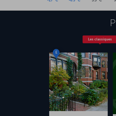
-1.7 °C
-0.5 °C
3.3 °C
9
P
Les classiques
E