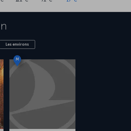
°C
12.2 °C
7.2 °C
1.7 °C
on
Les environs
M