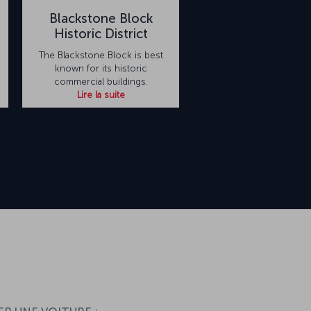
Blackstone Block
Historic District
The Blackstone Block is best
known for its historic
commercial buildings.
Lire la suite