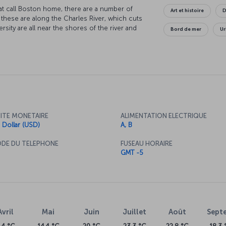
that call Boston home, there are a number of
Art et histoire
D
f these are along the Charles River, which cuts
ersity are all near the shores of the river and
Bord de mer
Ur
 along the waterfront. The streets of the city
uthful population packs the streets, museums,
n any European city. While you spend some time
lic Garden, you will feel the history of the
hich connects some of the city's historical
ITE MONETAIRE
ALIMENTATION ELECTRIQUE
 Dollar (USD)
A, B
DE DU TELEPHONE
FUSEAU HORAIRE
GMT -5
Avril
Mai
Juin
Juillet
Août
Sept