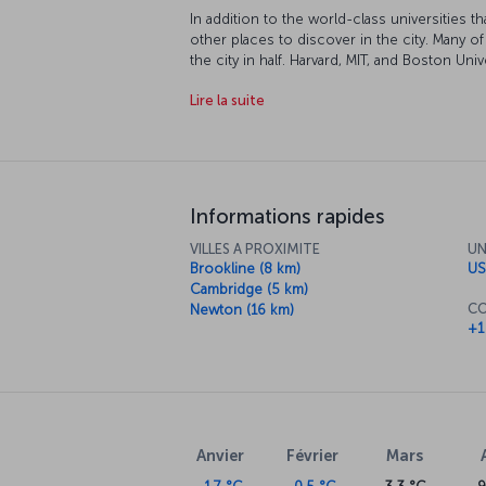
In addition to the world-class universities 
other places to discover in the city. Many o
the city in half. Harvard, MIT, and Boston Univ
there are a number of fun days out to be had
Lire la suite
also hold their own appeal, as the city's yo
and artistic realms of the city as they do i
relaxing in Boston Common or the Boston Pub
city as you stroll along the Freedom Trail, w
monuments.
Informations rapides
VILLES A PROXIMITE
UN
Brookline (8 km)
US
Cambridge (5 km)
CO
Newton (16 km)
+1
Anvier
Février
Mars