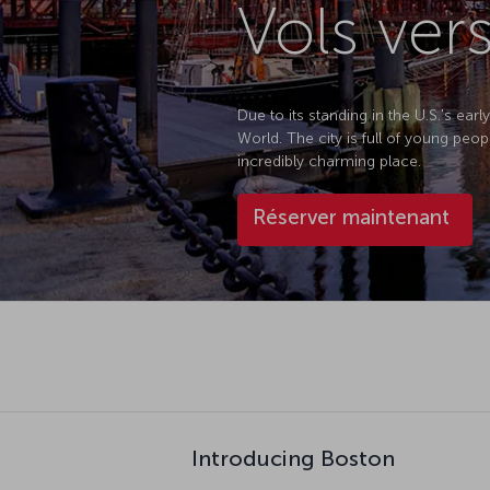
Vols ver
Due to its standing in the U.S.'s ear
World. The city is full of young peo
incredibly charming place.
Réserver maintenant
Introducing Boston