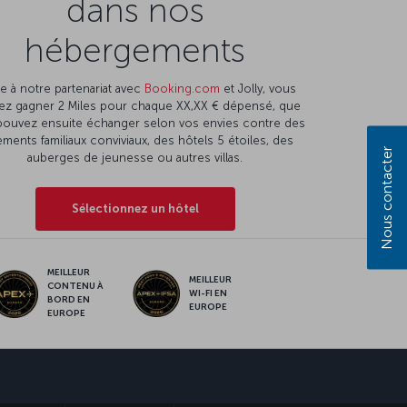
dans nos
hébergements
e à notre partenariat avec
Booking.com
et Jolly, vous
ez gagner 2 Miles pour chaque XX,XX € dépensé, que
pouvez ensuite échanger selon vos envies contre des
ments familiaux conviviaux, des hôtels 5 étoiles, des
Nous contacter
auberges de jeunesse ou autres villas.
Sélectionnez un hôtel
MEILLEUR
MEILLEUR
CONTENU À
WI-FI EN
BORD EN
EUROPE
EUROPE
sApp