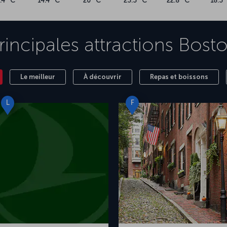
.4 °C
14.4 °C
20 °C
23.3 °C
22.8 °C
18.3 
rincipales attractions
Bost
Le meilleur
À découvrir
Repas et boissons
L
F