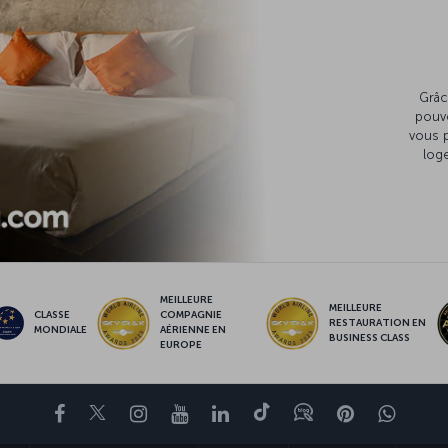
Grâc
pouv
vous 
loge
MEILLEURE
MEILLEURE
CLASSE
COMPAGNIE
RESTAURATION EN
MONDIALE
AÉRIENNE EN
BUSINESS CLASS
EUROPE
Facebook
Twitter
Instagram
YouTube
LinkedIn
Tiktok
Blog
Pinterest
What