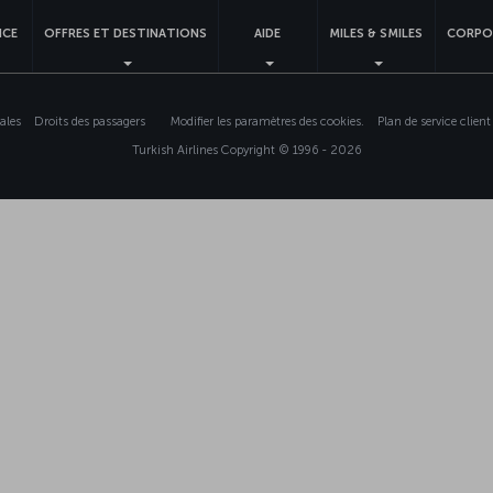
NCE
OFFRES ET DESTINATIONS
AIDE
MILES & SMILES
CORPO
ales
Droits des passagers
Modifier les paramètres des cookies.
Plan de service clie
Turkish Airlines Copyright © 1996 - 2026