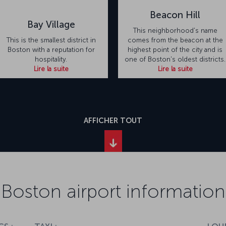
Beacon Hill
Bay Village
This neighborhood's name
This is the smallest district in
comes from the beacon at the
Boston with a reputation for
highest point of the city and is
hospitality.
one of Boston's oldest districts.
Lire la suite
Lire la suite
AFFICHER TOUT
Boston airport information