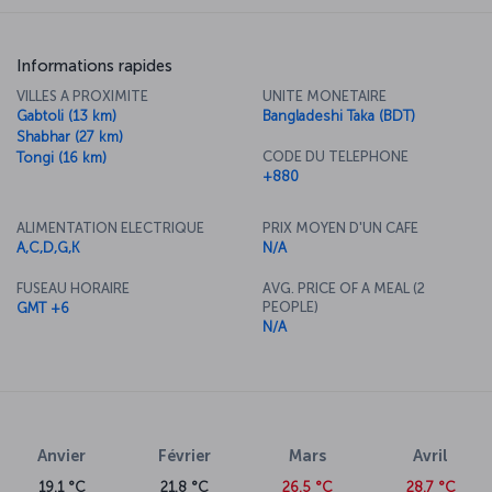
Informations rapides
VILLES A PROXIMITE
UNITE MONETAIRE
Gabtoli (13 km)
Bangladeshi Taka (BDT)
Shabhar (27 km)
CODE DU TELEPHONE
Tongi (16 km)
+880
ALIMENTATION ELECTRIQUE
PRIX MOYEN D'UN CAFE
A,C,D,G,K
N/A
FUSEAU HORAIRE
AVG. PRICE OF A MEAL (2
PEOPLE)
GMT +6
N/A
Anvier
Février
Mars
Avril
19.1 °C
21.8 °C
26.5 °C
28.7 °C