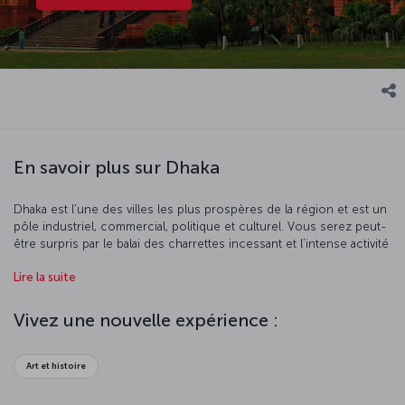
En savoir plus sur Dhaka
Dhaka est l’une des villes les plus prospères de la région et est un
pôle industriel, commercial, politique et culturel. Vous serez peut-
être surpris par le balai des charrettes incessant et l’intense activité
qui s’empare de la ville en journée, mais cette frénésie confère un
Lire la suite
charme indéniable à la ville. Dhaka compte plus de 400 charrettes
et 15 millions d’habitants. Tout le monde est le bienvenu à Dhaka !
Réservez des vols vers Dhaka et sympathisez avec les habitants !
Vivez une nouvelle expérience :
Art et histoire