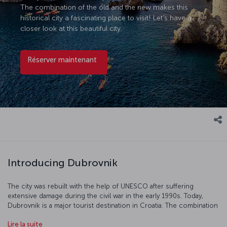
The combination of the old and the new makes this
historical city a fascinating place to visit! Let’s have a
closer look at this beautiful city.
Réserver maintenant
Introducing Dubrovnik
The city was rebuilt with the help of UNESCO after suffering
extensive damage during the civil war in the early 1990s. Today,
Dubrovnik is a major tourist destination in Croatia. The combination
of the old and the new makes this historical city a fascinating place
Lire la suite
to visit! Let’s have a closer look at this beautiful city.