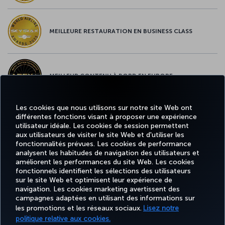
MEILLEURE RESTAURATION EN BUSINESS CLASS
MEILLEUR CONTENU À BORD EN EUROPE
Les cookies que nous utilisons sur notre site Web ont
différentes fonctions visant à proposer une expérience
MEILLEUR WI-FI EN EUROPE
utilisateur idéale. Les cookies de session permettent
aux utilisateurs de visiter le site Web et d'utiliser les
fonctionnalités prévues. Les cookies de performance
analysent les habitudes de navigation des utilisateurs et
améliorent les performances du site Web. Les cookies
fonctionnels identifient les sélections des utilisateurs
Facebook
Twitter
Instagram
YouTube
LinkedIn
Tiktok
Blog
Pinterest
What
sur le site Web et optimisent leur expérience de
navigation. Les cookies marketing avertissent des
campagnes adaptées en utilisant des informations sur
MILES
RÉSERVER
OFFRES ET
EXPÉRIENCE
AIDE
&
CORPORAT
les promotions et les réseaux sociaux.
Lisez notre
ET GÉRER
DESTINATIONS
SMILES
politique relative aux cookies.