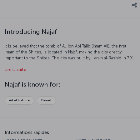
Introducing Najaf
It is believed that the tomb of Ali Ibn Abi Talib (Imam Ali), the first
Imam of the Shiites, is located in Najaf, making the city greatly
important to the Shiites. The city was built by Harun al-Rashid in 791
AD and today Najaf is called the “basin of science.”
Lire la suite
Najaf is known for:
Art et histoire
Désert
Informations rapides