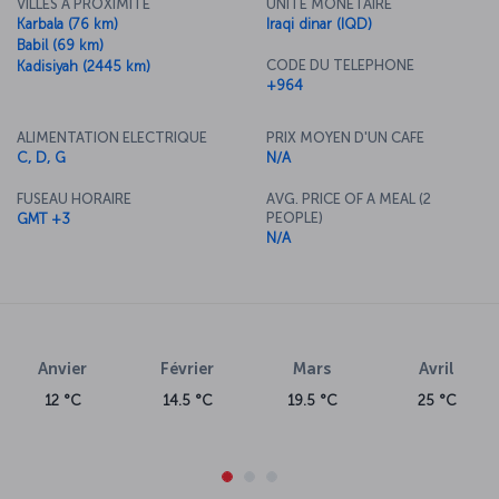
VILLES A PROXIMITE
UNITE MONETAIRE
Karbala (76 km)
Iraqi dinar (IQD)
Babil (69 km)
CODE DU TELEPHONE
Kadisiyah (2445 km)
+964
ALIMENTATION ELECTRIQUE
PRIX MOYEN D'UN CAFE
C, D, G
N/A
FUSEAU HORAIRE
AVG. PRICE OF A MEAL (2
PEOPLE)
GMT +3
N/A
Anvier
Février
Mars
Avril
12 °C
14.5 °C
19.5 °C
25 °C