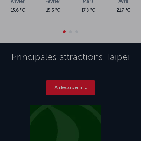
Anvier
Février
Mars
Avril
15.6 °C
15.6 °C
17.8 °C
21.7 °C
Principales attractions
Taïpei
À découvrir