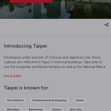
Introducing Taipei
Developed under periods of Chinese and Japanese rule, these
cultures are reflected in Taipei's historical buildings. Take time to
see the Longshan and Baoan temples as well as the National Palace
Museum, which documents what it was like to live in ancient
Lire la suite
Chinese dynasties. Rising from the history surrounding it, the Taipei
101 skyscraper reflects the city's modernity. It was the tallest
building in the world before Dubai's Burj Khalifa was built, and still
Taipei is known for:
offers and unmatched view of the city below. One of the city's
most popular and busiest spots is Dihua Street, leading to one of
the city's bridges. To discover Taipei's natural beauty, you should
Art et histoire
Divertissement et shopping
Urbain
spend some time in the towns of Maokong and Tamsui just outside
the city.
Montagne
Randonnée
Cuisine
Bien-être