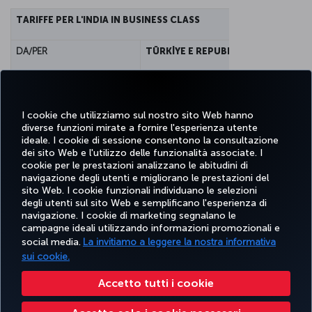
TARIFFE PER L'INDIA IN BUSINESS CLASS
DA/PER
TÜRKİYE E REPUBBLICA TURCA DI 
STANDARD
90 EUR
INDIA
GRANDI DIMENSIONI
112 EUR
I cookie che utilizziamo sul nostro sito Web hanno
diverse funzioni mirate a fornire l'esperienza utente
ideale. I cookie di sessione consentono la consultazione
dei sito Web e l'utilizzo delle funzionalità associate. I
cookie per le prestazioni analizzano le abitudini di
navigazione degli utenti e migliorano le prestazioni del
sito Web. I cookie funzionali individuano le selezioni
Facebook
Twitter
Instagram
YouTube
LinkedIn
TikTok
Blog
degli utenti sul sito Web e semplificano l'esperienza di
navigazione. I cookie di marketing segnalano le
campagne ideali utilizzando informazioni promozionali e
TURKISH
PRENOTARE
OFFERTE E
social media.
La invitiamo a leggere la nostra informativa
SCOPRI
AIUTO
AIRLINES
MILES&S
E GESTIRE
DESTINAZIONI
HOLIDAYS
sui cookie.
Accetto tutti i cookie
Accessibilità
Impressum
Privacy e norme sui cookie
Note legali
Diritti dei passeggeri