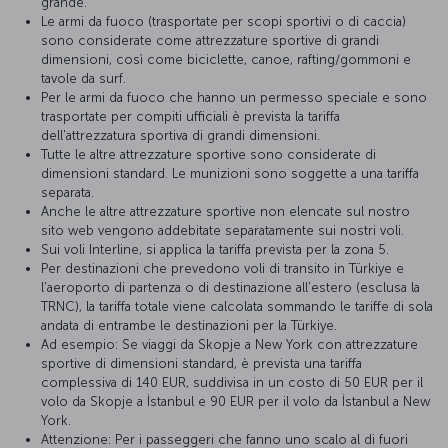
grande.
Le armi da fuoco (trasportate per scopi sportivi o di caccia)
sono considerate come attrezzature sportive di grandi
dimensioni, così come biciclette, canoe, rafting/gommoni e
tavole da surf.
Per le armi da fuoco che hanno un permesso speciale e sono
trasportate per compiti ufficiali è prevista la tariffa
dell'attrezzatura sportiva di grandi dimensioni.
Tutte le altre attrezzature sportive sono considerate di
dimensioni standard. Le munizioni sono soggette a una tariffa
separata.
Anche le altre attrezzature sportive non elencate sul nostro
sito web vengono addebitate separatamente sui nostri voli.
Sui voli Interline, si applica la tariffa prevista per la zona 5.
Per destinazioni che prevedono voli di transito in Türkiye e
l'aeroporto di partenza o di destinazione all'estero (esclusa la
TRNC), la tariffa totale viene calcolata sommando le tariffe di sola
andata di entrambe le destinazioni per la Türkiye.
Ad esempio: Se viaggi da Skopje a New York con attrezzature
sportive di dimensioni standard, è prevista una tariffa
complessiva di 140 EUR, suddivisa in un costo di 50 EUR per il
volo da Skopje a İstanbul e 90 EUR per il volo da İstanbul a New
York.
Attenzione: Per i passeggeri che fanno uno scalo al di fuori