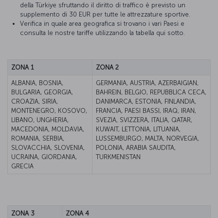
della Türkiye sfruttando il diritto di traffico è previsto un
supplemento di 30 EUR per tutte le attrezzature sportive.
Verifica in quale area geografica si trovano i vari Paesi e
consulta le nostre tariffe utilizzando la tabella qui sotto.
ZONA 1
ZONA 2
ALBANIA, BOSNIA,
GERMANIA, AUSTRIA, AZERBAIGIAN,
BULGARIA, GEORGIA,
BAHREIN, BELGIO, REPUBBLICA CECA,
CROAZIA, SIRIA,
DANIMARCA, ESTONIA, FINLANDIA,
MONTENEGRO, KOSOVO,
FRANCIA, PAESI BASSI, IRAQ, IRAN,
LIBANO, UNGHERIA,
SVEZIA, SVIZZERA, ITALIA, QATAR,
MACEDONIA, MOLDAVIA,
KUWAIT, LETTONIA, LITUANIA,
ROMANIA, SERBIA,
LUSSEMBURGO, MALTA, NORVEGIA,
SLOVACCHIA, SLOVENIA,
POLONIA, ARABIA SAUDITA,
UCRAINA, GIORDANIA,
TURKMENISTAN
GRECIA
ZONA 3
ZONA 4