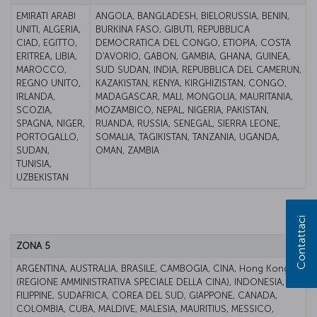
EMIRATI ARABI
ANGOLA, BANGLADESH, BIELORUSSIA, BENIN,
UNITI, ALGERIA,
BURKINA FASO, GIBUTI, REPUBBLICA
CIAD, EGITTO,
DEMOCRATICA DEL CONGO, ETIOPIA, COSTA
ERITREA, LIBIA,
D'AVORIO, GABON, GAMBIA, GHANA, GUINEA,
MAROCCO,
SUD SUDAN, INDIA, REPUBBLICA DEL CAMERUN,
REGNO UNITO,
KAZAKISTAN, KENYA, KIRGHIZISTAN, CONGO,
IRLANDA,
MADAGASCAR, MALI, MONGOLIA, MAURITANIA,
SCOZIA,
MOZAMBICO, NEPAL, NIGERIA, PAKISTAN,
SPAGNA, NIGER,
RUANDA, RUSSIA, SENEGAL, SIERRA LEONE,
PORTOGALLO,
SOMALIA, TAGIKISTAN, TANZANIA, UGANDA,
SUDAN,
OMAN, ZAMBIA
TUNISIA,
UZBEKISTAN
Contattaci
ZONA 5
ARGENTINA, AUSTRALIA, BRASILE, CAMBOGIA, CINA, Hong Kong
(REGIONE AMMINISTRATIVA SPECIALE DELLA CINA), INDONESIA,
FILIPPINE, SUDAFRICA, COREA DEL SUD, GIAPPONE, CANADA,
COLOMBIA, CUBA, MALDIVE, MALESIA, MAURITIUS, MESSICO,