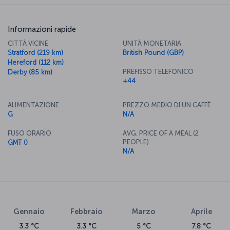
Informazioni rapide
CITTÀ VICINE
UNITÀ MONETARIA
Stratford (219 km)
British Pound (GBP)
Hereford (112 km)
PREFISSO TELEFONICO
Derby (85 km)
+44
ALIMENTAZIONE
PREZZO MEDIO DI UN CAFFÈ
G
N/A
FUSO ORARIO
AVG. PRICE OF A MEAL (2
PEOPLE)
GMT 0
N/A
Gennaio
Febbraio
Marzo
Aprile
3.3 °C
3.3 °C
5 °C
7.8 °C