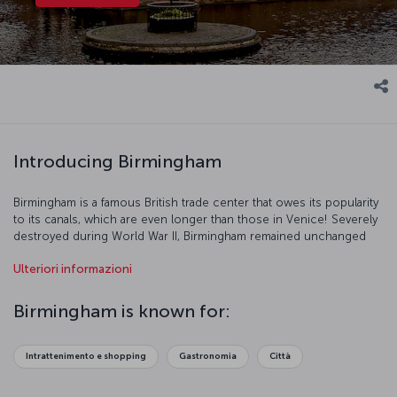
Introducing Birmingham
Birmingham is a famous British trade center that owes its popularity
to its canals, which are even longer than those in Venice! Severely
destroyed during World War II, Birmingham remained unchanged
until 1990. Today, Birmingham is a popular tourist destination with
Ulteriori informazioni
renovated structures and parks.
Birmingham is known for:
Intrattenimento e shopping
Gastronomia
Città