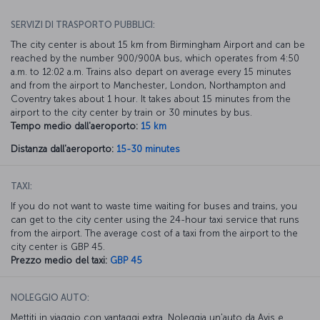
SERVIZI DI TRASPORTO PUBBLICI:
The city center is about 15 km from Birmingham Airport and can be
reached by the number 900/900A bus, which operates from 4:50
a.m. to 12:02 a.m. Trains also depart on average every 15 minutes
and from the airport to Manchester, London, Northampton and
Coventry takes about 1 hour. It takes about 15 minutes from the
airport to the city center by train or 30 minutes by bus.
Tempo medio dall'aeroporto:
15 km
Distanza dall'aeroporto:
15-30 minutes
TAXI:
If you do not want to waste time waiting for buses and trains, you
can get to the city center using the 24-hour taxi service that runs
from the airport. The average cost of a taxi from the airport to the
city center is GBP 45.
Prezzo medio del taxi:
GBP 45
NOLEGGIO AUTO:
Mettiti in viaggio con vantaggi extra. Noleggia un'auto da Avis e