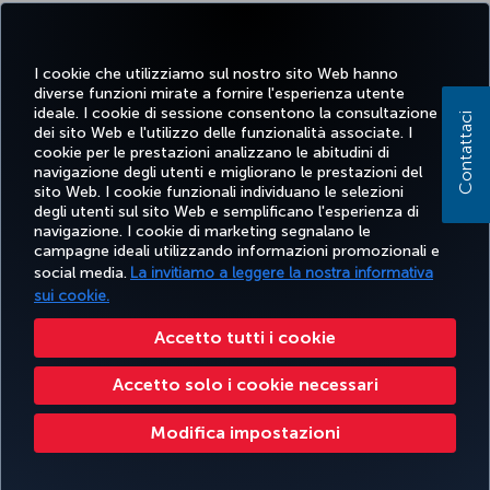
payments and many more. Every 8.000 Jana Points can be
converted to 1.000 Miles&Smiles Miles. For detailed information
about our cooperation, please visit the
Banque Saudi Fransi
bank
I cookie che utilizziamo sul nostro sito Web hanno
website.
diverse funzioni mirate a fornire l'esperienza utente
ideale. I cookie di sessione consentono la consultazione
Contattaci
dei sito Web e l'utilizzo delle funzionalità associate. I
cookie per le prestazioni analizzano le abitudini di
navigazione degli utenti e migliorano le prestazioni del
Facebook
Twitter
Instagram
YouTube
LinkedIn
TikTok
Blog
sito Web. I cookie funzionali individuano le selezioni
degli utenti sul sito Web e semplificano l'esperienza di
navigazione. I cookie di marketing segnalano le
TURKISH
PRENOTARE
OFFERTE E
campagne ideali utilizzando informazioni promozionali e
SCOPRI
AIUTO
AIRLINES
MILES&S
E GESTIRE
DESTINAZIONI
social media.
La invitiamo a leggere la nostra informativa
HOLIDAYS
sui cookie.
Accetto tutti i cookie
Accessibilità
Impressum
Privacy e norme sui cookie
Note legali
Diritti dei passeggeri
Modifica le impostazioni dei cookie
Diritti degli interessati in base alle normative UE
Accetto solo i cookie necessari
Turkish Airlines Copyright © 1996 - 2026
Modifica impostazioni