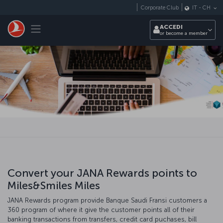
Passa
Corporate Club
IT
-
CH
al
contenuto
Toggle navigation
ACCEDI
principale
or become a member
Convert your JANA Rewards points to
Miles&Smiles Miles
JANA Rewards program provide Banque Saudi Fransi customers a
360 program of where it give the customer points all of their
banking transactions from transfers, credit card puchases, bill