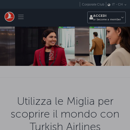
Passa al contenuto principale
Corporate Club
IT
-
CH
Toggle navigation
ACCEDI
or become a member
Utilizza le Miglia per
scoprire il mondo con
Turkish Airlines