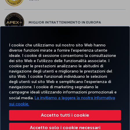
MIGLIOR INTRATTENIMENTO IN EUROPA
I cookie che utilizziamo sul nostro sito Web hanno
MIGLIOR WI-FI D'EUROPA
diverse funzioni mirate a fornire l'esperienza utente
ideale. I cookie di sessione consentono la consultazione
dei sito Web e l'utilizzo delle funzionalità associate. I
cookie per le prestazioni analizzano le abitudini di
navigazione degli utenti e migliorano le prestazioni del
sito Web. I cookie funzionali individuano le selezioni
Facebook
Twitter
Instagram
YouTube
LinkedIn
TikTok
Blog
degli utenti sul sito Web e semplificano l'esperienza di
navigazione. I cookie di marketing segnalano le
campagne ideali utilizzando informazioni promozionali e
TURKISH
PRENOTARE
OFFERTE E
social media.
La invitiamo a leggere la nostra informativa
SCOPRI
AIUTO
AIRLINES
MILES&S
E GESTIRE
DESTINAZIONI
HOLIDAYS
sui cookie.
Accetto tutti i cookie
Accessibilità
Impressum
Privacy e norme sui cookie
Note legali
Diritti dei passeggeri
Accetto solo i cookie necessari
Modifica le impostazioni dei cookie
Diritti degli interessati in base alle normative UE