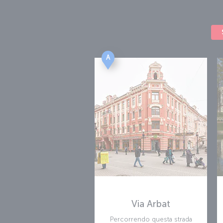
autentici capolavori artistici, e il Teatro Bols
lirica di grande rilevanza. Scopri l’architett
dalla straordinaria collezione d'arte della
una città unica al mondo. Dai prestigiosi cent
cucina russa, Mosca offre ai suoi visitatori 
volo per Mosca e vivi tutte queste esperien
A
Informazioni sull'aeroporto di Mosc
I voli Turkish Airlines per Mosca operano d
degli aeroporti più importanti della città. A 
di Vnukovo garantisce ai passeggeri un'esper
strutture moderne e alle numerose opzioni d
Via Arbat
Percorrendo questa strada