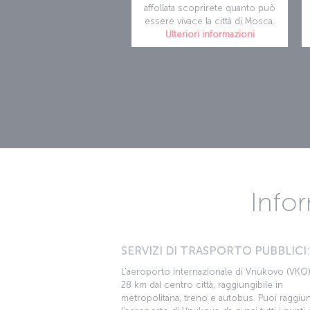
affollata scoprirete quanto può
essere vivace la città di Mosca.
Ulteriori informazioni
Info
SERVIZI DI TRASPORTO PUBBLICI:
L'aeroporto internazionale di Vnukovo (VKO)
28 km dal centro città, raggiungibile in
metropolitana, treno e autobus. Puoi raggiu
l'aeroporto di Vnukovo da quasi tutti i punti 