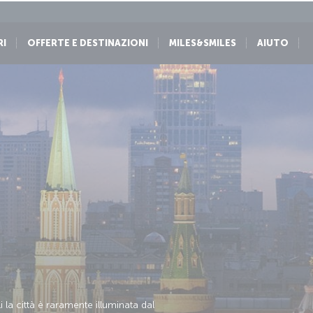
RI
OFFERTE E DESTINAZIONI
MILES&SMILES
AIUTO
 la città è raramente illuminata dal