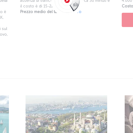
il costo è di 15-22 euro.
Costo
vo è
Prezzo medio del taxi:
15-22 Euro
K,
 sul
kovo,