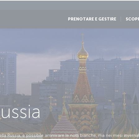
PRENOTARE E GESTIRE
SCOP
ussia
ella Russia, è possibile ammirare le notti bianche, ma nei mesi invernali