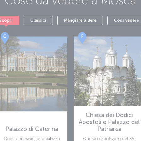
hoi, che ospita spettacoli di balletto e di opera
ura moderna del Parco Zaryadye e lasciati incantare
 Galleria Tretyakov: due gemme che rendono Mosca
Scopri
Classici
Mangiare & Bere
Cosa vedere
ri commerciali di lusso ai sapori autentici della
un'esperienza indimenticabile. Prenota subito un
ze.
C
F
a-Vnukovo (VKO)
all'aeroporto internazionale Vnukovo (VKO), uno
soli 28 chilometri dal cuore di Mosca, l'aeroporto
ienza di viaggio confortevole grazie alle sue
i trasporto.
Chiesa dei Dodici
Apostoli e Palazzo del
Palazzo di Caterina
Patriarca
Questo meraviglioso palazzo
Questo capolavoro del XVI