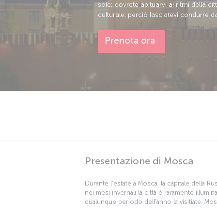
sole: dovrete abituarvi ai ritmi della c
culturale, perciò lasciatevi condurre da
Prenota ora
Presentazione di Mosca
Durante l'estate a Mosca, la capitale della Ru
nei mesi invernali la città è raramente illuminat
qualunque periodo dell'anno la visitiate. Mos
artistico e culturale, perciò lasciatevi guidar