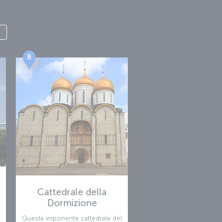
B
Cattedrale della
Dormizione
Questa imponente cattedrale del