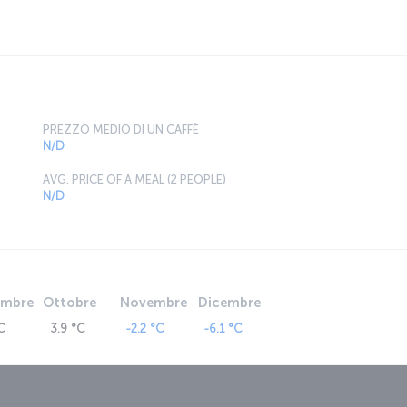
PREZZO MEDIO DI UN CAFFÈ
N/D
AVG. PRICE OF A MEAL (2 PEOPLE)
N/D
embre
Ottobre
Novembre
Dicembre
C
3.9 °C
-2.2 °C
-6.1 °C