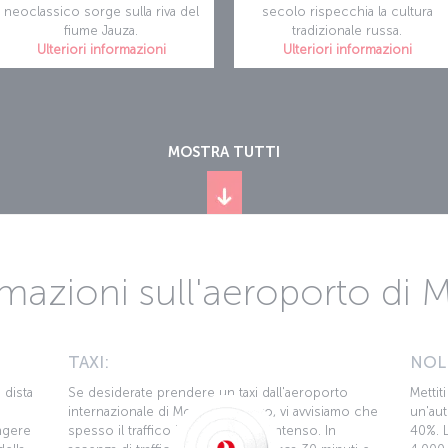
neoclassico sorge sulla riva del
secolo rispecchia la cultura
fiume Jauza.
tradizionale russa.
Ulteriori informazioni
Ulteriori informazioni
MOSTRA TUTTI
rmazioni sull'aeroporto di 
TAXI:
NOL
 dista
Se desiderate prendere un taxi dall'aeroporto
Mettit
internazionale di Mosca-Vnukovo, vi avvisiamo che
un'aut
ngere
spesso il traffico in città è molto intenso. In
40%. L
della
assenza di traffico il tragitto è di circa 30 minuti e
4.000 