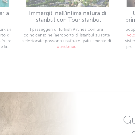
er a
Immergiti nell'intima natura di
Istanbul con Touristanbul
pri
Turkish
I passeggeri di Turkish Airlines con una
Scop
rto di
coincidenza nell'aeroporto di Istanbul su rotte
vol
ufruire
selezionate possono usufruire gratuitamente di
siste
e la
Touristanbul
.
preli
Gu