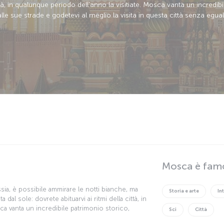
ittà, in qualunque periodo dell'anno la visitiate. Mosca vanta un incredibi
lle sue strade e godetevi al meglio la visita in questa città senza eguali
Mosca è fam
ssia, è possibile ammirare le notti bianche, ma
Storia e arte
In
a dal sole: dovrete abituarvi ai ritmi della città, in
ca vanta un incredibile patrimonio storico,
Sci
Città
e dalle sue strade e godetevi al meglio la visita in