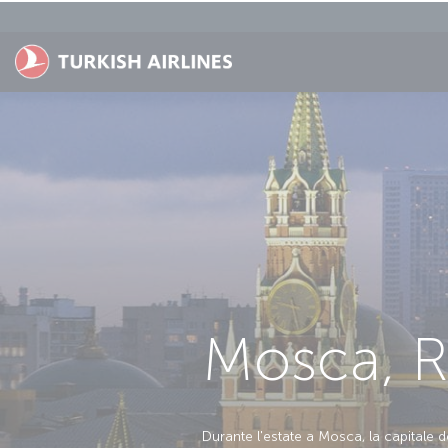
Passa al contenuto principale
Mosca, R
Durante l'estate a Mosca, la capitale d