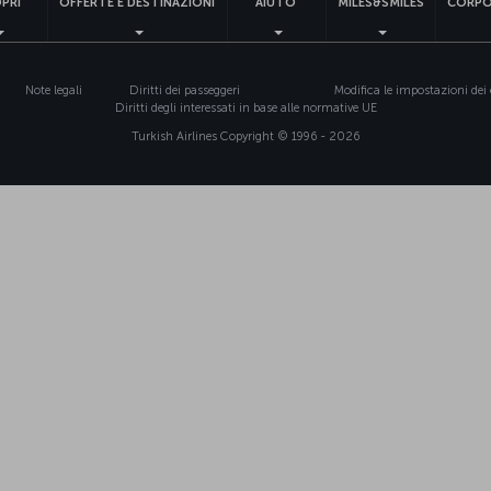
PRI
OFFERTE E DESTINAZIONI
AIUTO
MILES&SMILES
CORPO
Note legali
Diritti dei passeggeri
Modifica le impostazioni dei
Diritti degli interessati in base alle normative UE
Turkish Airlines Copyright © 1996 - 2026