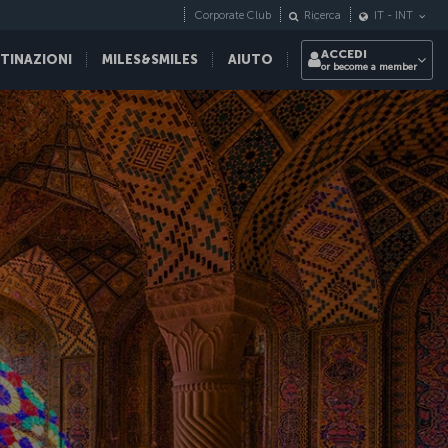
Corporate Club
Ricerca
IT
-
INT
ACCEDI
STINAZIONI
MILES&SMILES
AIUTO
or become a member