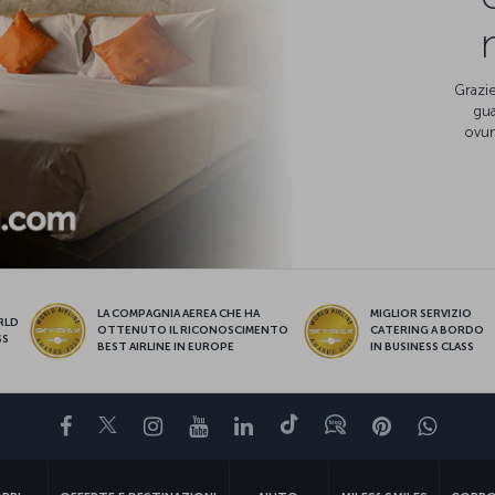
Grazie
gua
ovun
LA COMPAGNIA AEREA CHE HA
MIGLIOR SERVIZIO
RLD
OTTENUTO IL RICONOSCIMENTO
CATERING A BORDO
SS
BEST AIRLINE IN EUROPE
IN BUSINESS CLASS
Facebook
Twitter
Instagram
YouTube
LinkedIn
TikTok
Blog
Pinterest
What