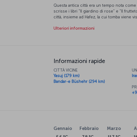
Questa antica città era un tempo nota come “
scrisse i libri "Il giardino di rose" e "Il frutt
città, insieme ad Hafez, la cui tomba viene visi
di poeti e poeti, è la terra della cultura e del
Ulteriori informazioni
Informazioni rapide
CITTÀ VICINE
UN
Yasuj (179 km)
Ira
Bandar-e Büshehr (294 km)
PR
+9
Gennaio
Febbraio
Marzo
A