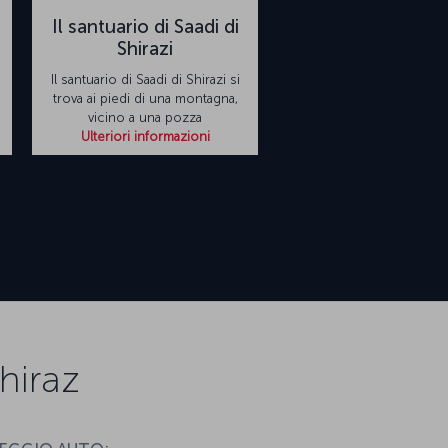
Il santuario di Saadi di
Shirazi
Il santuario di Saadi di Shirazi si
trova ai piedi di una montagna,
vicino a una pozza
Ulteriori informazioni
hiraz