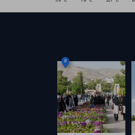
5.6 °C
7.8 °C
11.7 °C
1
B