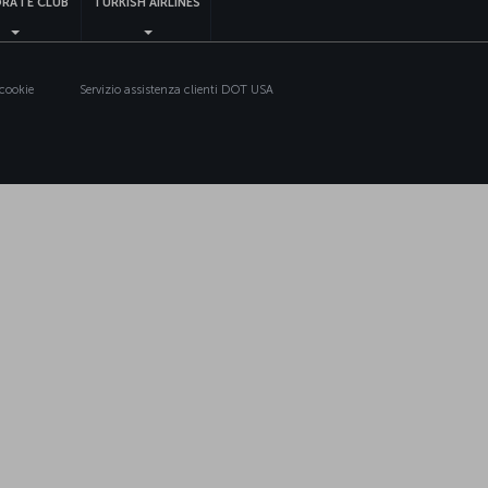
RATE CLUB
TURKISH AIRLINES
 cookie
Servizio assistenza clienti DOT USA