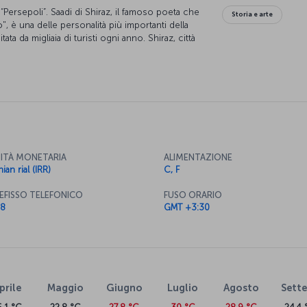
Persepoli”. Saadi di Shiraz, il famoso poeta che
Storia e arte
eto", è una delle personalità più importanti della
tata da migliaia di turisti ogni anno. Shiraz, città
le bellezze della natura.
ITÀ MONETARIA
ALIMENTAZIONE
nian rial (IRR)
C, F
EFISSO TELEFONICO
FUSO ORARIO
8
GMT +3:30
prile
Maggio
Giugno
Luglio
Agosto
Sett