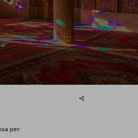
ran.
osa per: