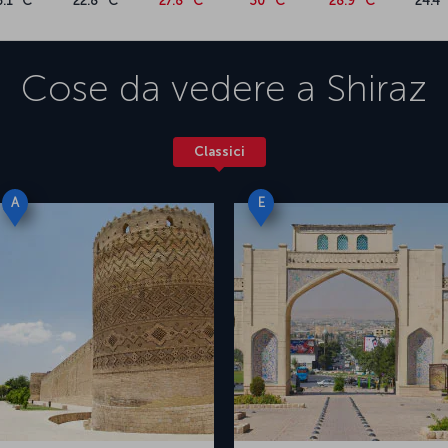
6.1 °C
22.8 °C
27.8 °C
30 °C
28.9 °C
24.4 
Cose da vedere a
Shiraz
Classici
A
E