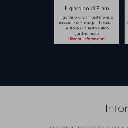
Il giardino di Eram
Il giardino di Eram testimonia la
passione di Shiraz per la natura.
La storia di questo antico
giardino risale
Ulteriori informazioni
Info