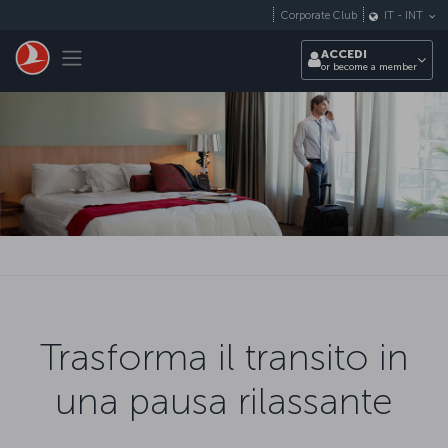
Passa al contenuto principale
Corporate Club
IT
-
INT
Toggle navigation
ACCEDI
or become a member
Trasforma il transito in
una pausa rilassante