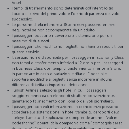
hotel.
I tempi di trasferimento sono determinati dall'intervallo tra
l'orario di arrivo del primo volo e l'orario di partenza del volo
successivo.
Le persone di età inferiore a 18 anni non possono entrare
negli hotel se non accompagnate da un adulto.
I passeggeri possono ricevere una sistemazione per un
massimo di due notti.
I passeggeri che modificano i biglietti non hanno i requisiti per
questo servizio.
Il servizio non è disponibile per i passeggeri in Economy Class
con tempi di trasferimento inferiori a 12 ore o per i passeggeri
in Business Class con tempi di trasferimento inferiori a 9 ore,
in particolare in caso di variazioni tariffarie. È possibile
apportare modifiche ai biglietti senza incorrere in alcuna
differenza di tariffa o importo di detrazione.
Turkish Airlines seleziona gli hotel in cui i passeggeri
soggiorneranno da un elenco di strutture convenzionate,
garantendo l'allineamento con l'orario dei voli giornaliero.
I passeggeri con voli internazionali in coincidenza possono
accedere alla sistemazione in hotel tramite gli aeroporti della
Türkiye. L'ambito di applicazione comprende anche i "voli in
codesharing" operati dalla compagnia come "compagnia aerea
del vettore". Questo servizio è disponibile per i passeggeri