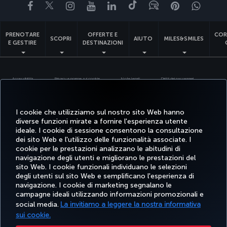
Facebook
Twitter
Instagram
YouTube
LinkedIn
TikTok
Blog
Pinterest
What
PRENOTARE
OFFERTE E
COR
SCOPRI
AIUTO
MILES&SMILES
E GESTIRE
DESTINAZIONI
Accessibilità
Privacy e norme sui cookie
Note legali
Diritti dei passeggeri
Modifica le impostazioni dei cookie
Servizio assistenza clienti DOT USA
Diritti degli interessati in base alle normative UE
I cookie che utilizziamo sul nostro sito Web hanno
diverse funzioni mirate a fornire l'esperienza utente
Turkish Airlines Copyright © 1996 - 2026
ideale. I cookie di sessione consentono la consultazione
dei sito Web e l'utilizzo delle funzionalità associate. I
cookie per le prestazioni analizzano le abitudini di
navigazione degli utenti e migliorano le prestazioni del
sito Web. I cookie funzionali individuano le selezioni
degli utenti sul sito Web e semplificano l'esperienza di
navigazione. I cookie di marketing segnalano le
campagne ideali utilizzando informazioni promozionali e
social media.
La invitiamo a leggere la nostra informativa
sui cookie.