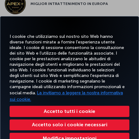
MIGLIOR INTRATTENIMENTO IN EUROPA
MIGLIOR WI-FI D'EUROPA
I cookie che utilizziamo sul nostro sito Web hanno
diverse funzioni mirate a fornire l'esperienza utente
ideale. I cookie di sessione consentono la consultazione
dei sito Web e l'utilizzo delle funzionalità associate. I
cookie per le prestazioni analizzano le abitudini di
Facebook
Twitter
Instagram
YouTube
LinkedIn
TikTok
Blog
Pinterest
What
navigazione degli utenti e migliorano le prestazioni del
sito Web. I cookie funzionali individuano le selezioni
degli utenti sul sito Web e semplificano l'esperienza di
navigazione. I cookie di marketing segnalano le
PRENOTARE
OFFERTE E
COR
SCOPRI
AIUTO
MILES&SMILES
campagne ideali utilizzando informazioni promozionali e
E GESTIRE
DESTINAZIONI
social media.
La invitiamo a leggere la nostra informativa
sui cookie.
Accessibilità
Privacy e norme sui cookie
Note legali
Diritti dei passeggeri
Accetto tutti i cookie
Modifica le impostazioni dei cookie
Servizio assistenza clienti DOT USA
Accetto solo i cookie necessari
Diritti degli interessati in base alle normative UE
Modifica impostazioni
Turkish Airlines Copyright © 1996 - 2026