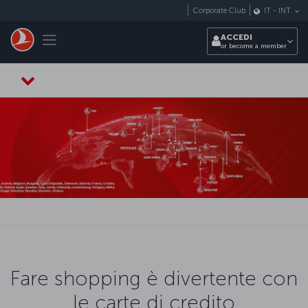
Passa al contenuto principale
Corporate Club
IT
-
INT
Toggle navigation
ACCEDI
or become a member
Fare shopping è divertente con
le carte di credito