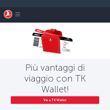
Passa al contenuto principale
Toggle navigation
Più vantaggi di
viaggio con TK
Wallet!
Vai a TK Wallet