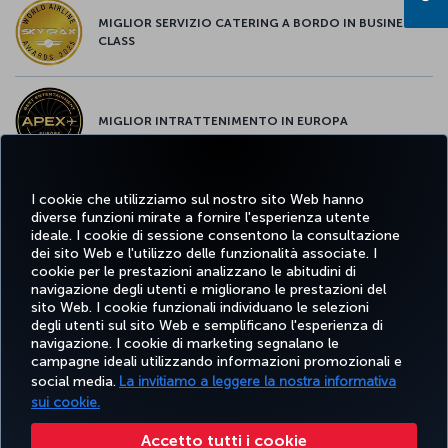
MIGLIOR SERVIZIO CATERING A BORDO IN BUSINESS
CLASS
MIGLIOR INTRATTENIMENTO IN EUROPA
I cookie che utilizziamo sul nostro sito Web hanno
MIGLIOR WI-FI D'EUROPA
diverse funzioni mirate a fornire l'esperienza utente
ideale. I cookie di sessione consentono la consultazione
dei sito Web e l'utilizzo delle funzionalità associate. I
cookie per le prestazioni analizzano le abitudini di
navigazione degli utenti e migliorano le prestazioni del
sito Web. I cookie funzionali individuano le selezioni
Facebook
Twitter
Instagram
YouTube
LinkedIn
TikTok
Blog
degli utenti sul sito Web e semplificano l'esperienza di
navigazione. I cookie di marketing segnalano le
campagne ideali utilizzando informazioni promozionali e
TURKISH
PRENOTARE
OFFERTE E
social media.
La invitiamo a leggere la nostra informativa
SCOPRI
AIUTO
AIRLINES
MILES&S
E GESTIRE
DESTINAZIONI
HOLIDAYS
sui cookie.
Accetto tutti i cookie