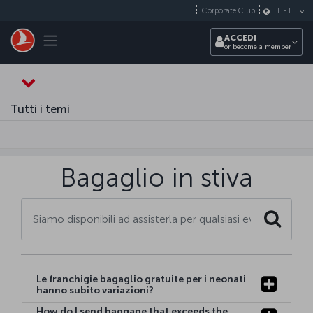
Passa al contenuto principale
Corporate Club
IT
-
IT
Toggle navigation
ACCEDI
or become a member
Tutti i temi
Bagaglio in stiva
Search
Le franchigie bagaglio gratuite per i neonati
hanno subito variazioni?
How do I send baggage that exceeds the