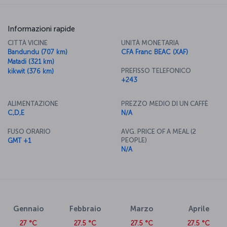
Informazioni rapide
CITTÀ VICINE
UNITÀ MONETARIA
Bandundu (707 km)
CFA Franc BEAC (XAF)
Matadi (321 km)
PREFISSO TELEFONICO
kikwit (376 km)
+243
ALIMENTAZIONE
PREZZO MEDIO DI UN CAFFÈ
C,D,E
N/A
FUSO ORARIO
AVG. PRICE OF A MEAL (2
PEOPLE)
GMT +1
N/A
Gennaio
Febbraio
Marzo
Aprile
27 °C
27.5 °C
27.5 °C
27.5 °C