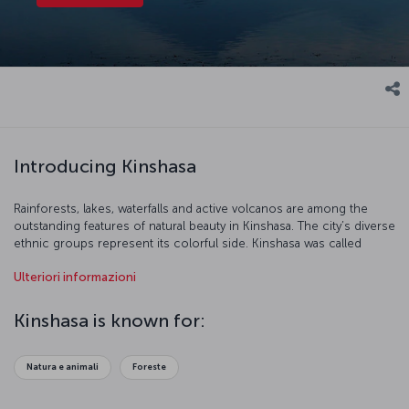
Introducing Kinshasa
Rainforests, lakes, waterfalls and active volcanos are among the
outstanding features of natural beauty in Kinshasa. The city’s diverse
ethnic groups represent its colorful side. Kinshasa was called
Léopoldville during the Flemish occupation, and Kinshasa has been
Ulteriori informazioni
the legal name of this old city since 1967. Kinshasa is a great city for
nature lovers who want to discover new and interesting places.
Kinshasa is known for:
Natura e animali
Foreste