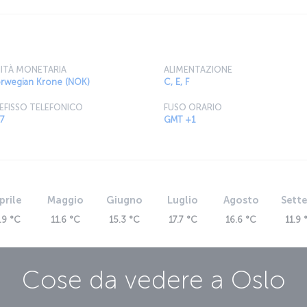
ITÀ MONETARIA
ALIMENTAZIONE
rwegian Krone (NOK)
C, E, F
EFISSO TELEFONICO
FUSO ORARIO
7
GMT +1
prile
Maggio
Giugno
Luglio
Agosto
Sett
.9 °C
11.6 °C
15.3 °C
17.7 °C
16.6 °C
11.9 
Cose da vedere a
Oslo