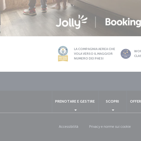
LA COMPAGNIA AEREA CHE
WO
VOLA VERSO IL MAGGIOR
CLA
NUMERO DEI PAESI
PRENOTARE E GESTIRE
SCOPRI
OFFER
Accessibilità
Privacy e norme sui cookie