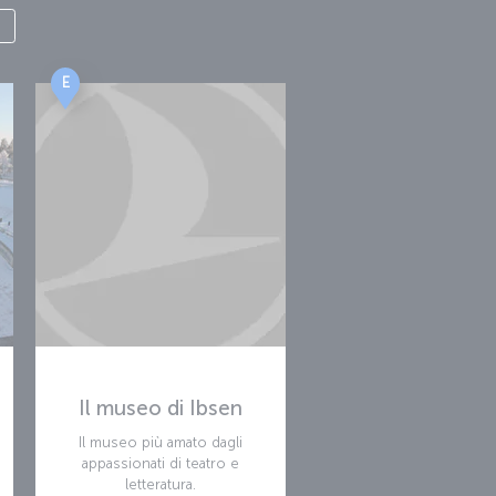
E
Il museo di Ibsen
Il museo più amato dagli
appassionati di teatro e
letteratura.