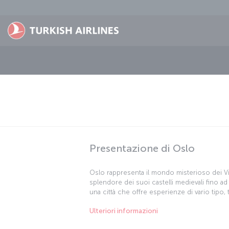
Passa al contenuto principale
Presentazione di Oslo
Oslo rappresenta il mondo misterioso dei Vic
splendore dei suoi castelli medievali fino ad
una città che offre esperienze di vario tipo,
lampo un po' diversa da ogni altra. A colpirvi
Ulteriori informazioni
città: Oslo infatti vanta anche una vivace cult
Potrete cercare le luci del nord e restare i