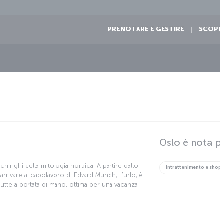
PRENOTARE E GESTIRE
SCOP
Oslo è nota p
hinghi della mitologia nordica. A partire dallo
Intrattenimento e sh
 arrivare al capolavoro di Edvard Munch, L'urlo, è
 tutte a portata di mano, ottima per una vacanza
 non saranno solo l'arte e la cultura di questa
ura gastronomica, attività sportive e molto altro.
ncantati godendo di uno degli spettacoli più