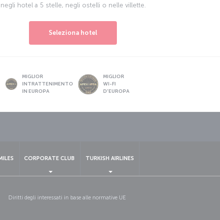
negli hotel a 5 stelle, negli ostelli o nelle villette.
Seleziona hotel
MIGLIOR
MIGLIOR
INTRATTENIMENTO
WI-FI
IN EUROPA
D'EUROPA
MILES
CORPORATE CLUB
TURKISH AIRLINES
Diritti degli interessati in base alle normative UE