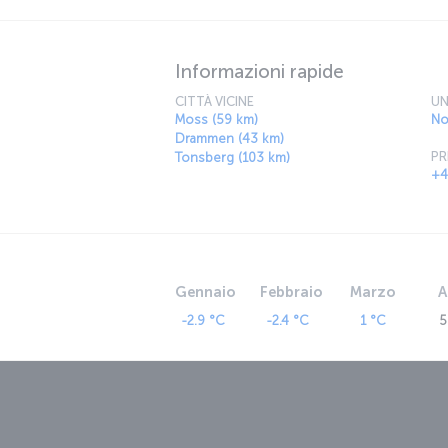
meravigliosi che la natura possa offrire.
Informazioni rapide
CITTÀ VICINE
UN
Moss (59 km)
No
Drammen (43 km)
PR
Tonsberg (103 km)
+4
Gennaio
Febbraio
Marzo
A
-2.9 °C
-2.4 °C
1 °C
5