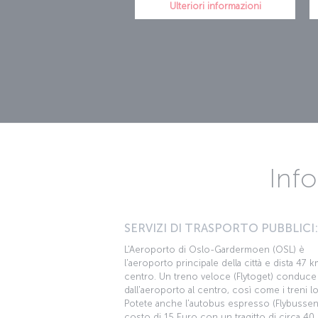
Ulteriori informazioni
Info
SERVIZI DI TRASPORTO PUBBLICI:
L'Aeroporto di Oslo-Gardermoen (OSL) è
l'aeroporto principale della città e dista 47 k
centro. Un treno veloce (Flytoget) conduce
dall'aeroporto al centro, così come i treni lo
Potete anche l'autobus espresso (Flybussen)
costo di 15 Euro con un tragitto di circa 40