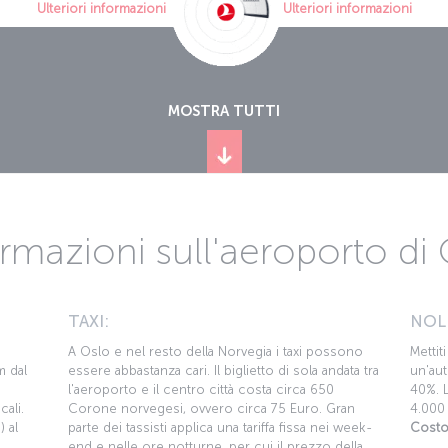
Ulteriori informazioni
Ulteriori informazioni
MOSTRA TUTTI
rmazioni sull'aeroporto di
TAXI:
NOL
A Oslo e nel resto della Norvegia i taxi possono
Mettit
m dal
essere abbastanza cari. Il biglietto di sola andata tra
un'aut
l'aeroporto e il centro città costa circa 650
40%. L
cali.
Corone norvegesi, ovvero circa 75 Euro. Gran
4.000 
 al
parte dei tassisti applica una tariffa fissa nei week-
Costo
end e nelle ore notturne, per cui il prezzo della