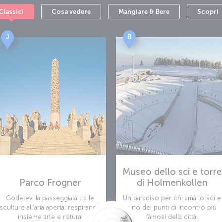
Classici
Cosa vedere
Mangiare & Bere
Scopri
J
B
Museo dello sci e torre
Parco Frogner
di Holmenkollen
Godetevi la passeggiata tra le
Un paradiso per chi ama lo sci e
sculture all'aria aperta, respirando
uno dei punti di incontro più
insieme arte e natura.
famosi della città.