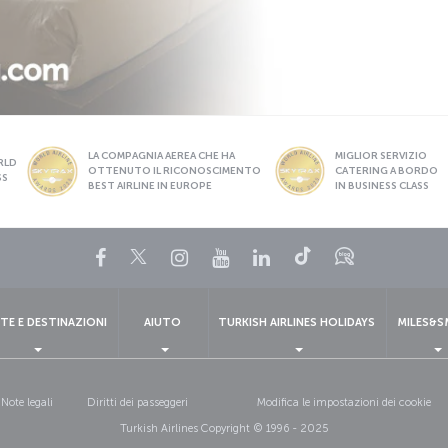
LA COMPAGNIA AEREA CHE HA
MIGLIOR SERVIZIO
RLD
OTTENUTO IL RICONOSCIMENTO
CATERING A BORDO
SS
BEST AIRLINE IN EUROPE
IN BUSINESS CLASS
Facebook
Twitter
Instagram
YouTube
LinkedIn
TikTok
Blog
TE E DESTINAZIONI
AIUTO
TURKISH AIRLINES HOLIDAYS
MILES&S
Note legali
Diritti dei passeggeri
Modifica le impostazioni dei cookie
Turkish Airlines Copyright © 1996 - 2025