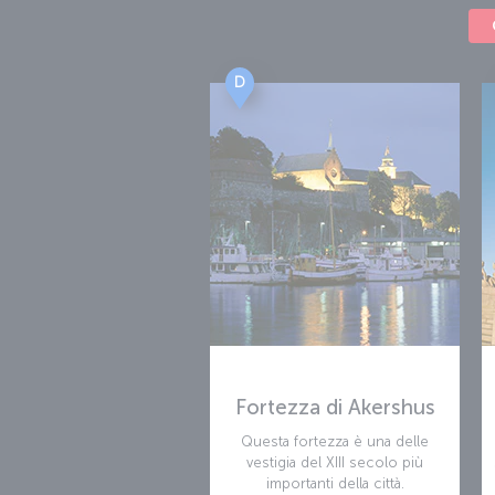
D
Fortezza di Akershus
Questa fortezza è una delle
vestigia del XIII
secolo più
importanti della città.