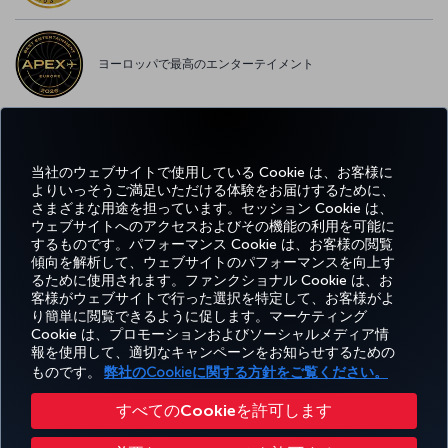
ヨーロッパで最高のエンターテイメント
ヨーロッパで最高の WI-FI
当社のウェブサイトで使用している Cookie は、お客様に
よりいっそうご満足いただける体験をお届けするために、
さまざまな用途を担っています。セッション Cookie は、
ウェブサイトへのアクセスおよびその機能の利用を可能に
するものです。パフォーマンス Cookie は、お客様の閲覧
Facebook
Twitter
Instagram
YouTube
LinkedIn
Tiktok
ブログ
Pinterest
What
傾向を解析して、ウェブサイトのパフォーマンスを向上す
るために使用されます。ファンクショナル Cookie は、お
客様がウェブサイトで行った選択を特定して、お客様がよ
予約
エクス
お得な情
ヘ
り簡単に閲覧できるように促します。マーケティング
Corporate
Turkish
と管
ペリエ
報と目的
ル
Miles&Smiles
Club
Airlines
Cookie は、プロモーションおよびソーシャルメディア情
理
ンス
地
プ
報を使用して、適切なキャンペーンをお知らせするための
ものです。
弊社のCookieに関する方針をご覧ください。
アクセシビリティ
プライバシーポリシーおよびCookieポリシー
法律上のお知らせ
搭乗者の権利
すべてのCookieを許可します
Cookie 設定の変更
US DOT（米国運輸省）カスタマーサービスプラン