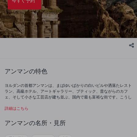
今すぐ予約
アンマンの特色
ヨルダンの首都アンマンは、まばゆいばかりの白いビルや洒落たレスト
ラン、高級ホテル、アートギャラリー、ブティック、昔ながらのカフ
ェ、そして小さな工芸店が建ち並ぶ、国内で最も富裕な街です。こうし
た富の集中が手伝い、ヨルダン人口の半分にあたる人々がアンマンに暮
詳細はこちら
らしています。街の片側には緑の丘、そしてもう片側には砂漠が広がり
ます。このようなコントラストが、驚きいっぱいの神秘の街、アンマン
を創造しているのです。
アンマンの名所・見所