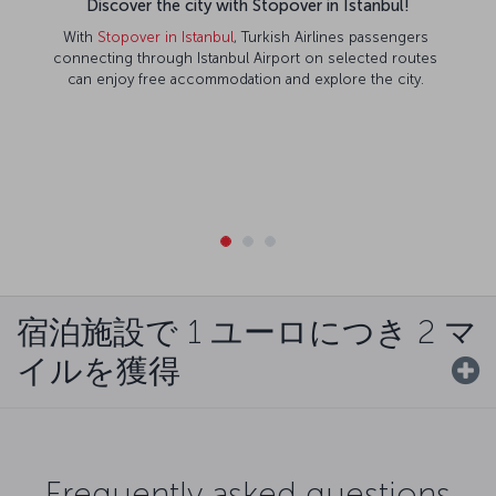
Discover the city with Stopover in Istanbul!
With
Stopover in Istanbul
, Turkish Airlines passengers
connecting through Istanbul Airport on selected routes
can enjoy free accommodation and explore the city.
宿泊施設で 1 ユーロにつき 2 マ
イルを獲得
Frequently asked questions