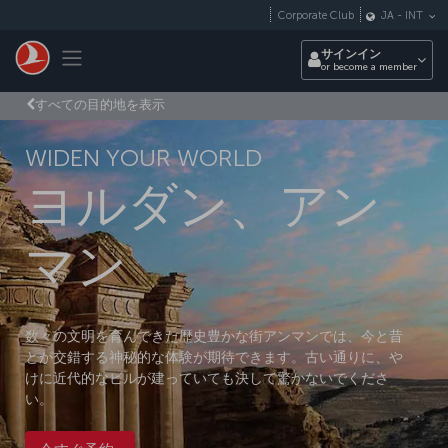
メインコンテンツにスキップ
Corporate Club
JA
-
INT
Toggle navigation
サインイン
or become a member
すべての目的地を表示
WIDEN YOUR WORLD
ヨルダン、アン
マン
数々の文明を育んできた歴史豊かな街アンマンでは、今と昔
とが交錯する神秘的な体験が期待できます。古い通りに、や
けに近代的なビルが建っていても決して驚かないでくださ
い。