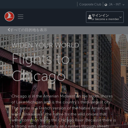
メインコンテンツにスキップ
Corporate Club
JA
-
INT
Toggle navigation
サインイン
or become a member
すべての目的地を表示
WIDEN YOUR WORLD
Flights to
Chicago
Chicago is in the Amerian Midwest on the south shores
of Lake Michigan and is the country's third-largest city.
The name is a French version of the Native American
word "shikaakwa", the name for the wild onions that
were common along the Chicago River. Because there is
a strong wind, particularly as it rushes through streets