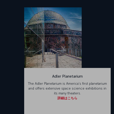
Adler Planetarium
The Adler Planetarium is America's first planetarium
and offers extensive space science exhibitions in
its many theaters.
詳細はこちら