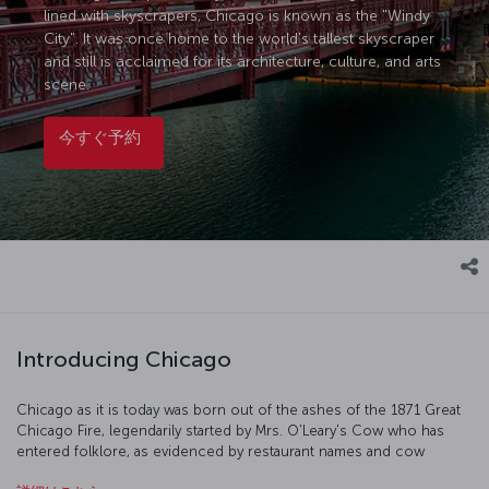
lined with skyscrapers, Chicago is known as the "Windy
City". It was once home to the world's tallest skyscraper
and still is acclaimed for its architecture, culture, and arts
scene.
今すぐ予約
Introducing Chicago
Chicago as it is today was born out of the ashes of the 1871 Great
Chicago Fire, legendarily started by Mrs. O'Leary's Cow who has
entered folklore, as evidenced by restaurant names and cow
sculptures all over the city. On your visit, take in the amazing views