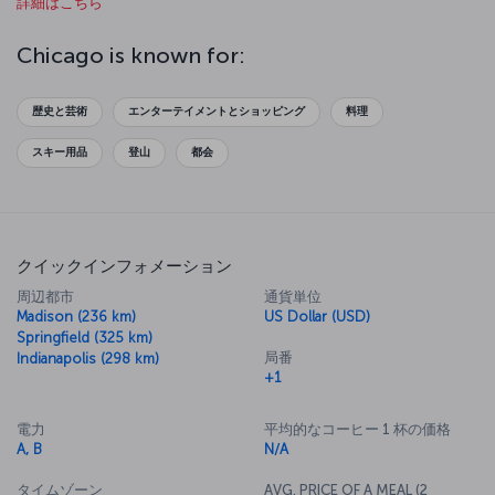
詳細はこちら
over Lake Michigan or amuse yourselves at Navy Pier on the lake.
Your jaw will drop when you get to the 412th floor of Willis Tower
and look out over the glass observation deck, and you will fall in
Chicago is known for:
love with the art in Millennium Park. The aquarium is one of the best
in the world as well. And finally, Chicago is famous for its theater
scene, so make sure to take in a show at the Chicago Theater.
歴史と芸術
エンターテイメントとショッピング
料理
スキー用品
登山
都会
クイックインフォメーション
周辺都市
通貨単位
Madison (236 km)
US Dollar (USD)
Springfield (325 km)
局番
Indianapolis (298 km)
+1
電力
平均的なコーヒー 1 杯の価格
A, B
N/A
タイムゾーン
AVG. PRICE OF A MEAL (2