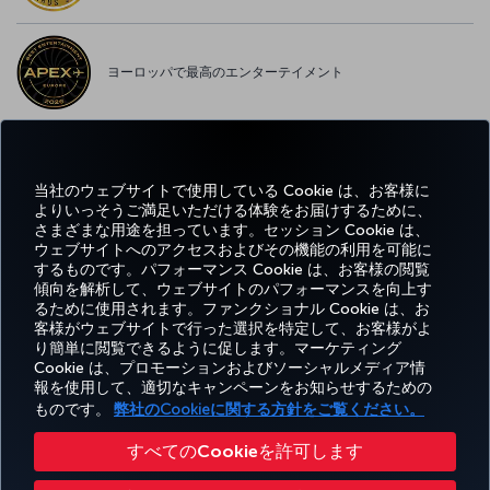
ヨーロッパで最高のエンターテイメント
ヨーロッパで最高の WI-FI
当社のウェブサイトで使用している Cookie は、お客様に
よりいっそうご満足いただける体験をお届けするために、
さまざまな用途を担っています。セッション Cookie は、
ウェブサイトへのアクセスおよびその機能の利用を可能に
するものです。パフォーマンス Cookie は、お客様の閲覧
Facebook
Twitter
Instagram
YouTube
LinkedIn
Tiktok
ブログ
Pinterest
What
傾向を解析して、ウェブサイトのパフォーマンスを向上す
るために使用されます。ファンクショナル Cookie は、お
客様がウェブサイトで行った選択を特定して、お客様がよ
予約
エクス
お得な情
ヘ
り簡単に閲覧できるように促します。マーケティング
Corporate
Turkish
と管
ペリエ
報と目的
ル
Miles&Smiles
Club
Airlines
Cookie は、プロモーションおよびソーシャルメディア情
理
ンス
地
プ
報を使用して、適切なキャンペーンをお知らせするための
ものです。
弊社のCookieに関する方針をご覧ください。
アクセシビリティ
プライバシーポリシーおよびCookieポリシー
法律上のお知らせ
搭乗者の権利
すべてのCookieを許可します
Cookie 設定の変更
US DOT（米国運輸省）カスタマーサービスプラン