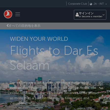
メインコンテンツにスキップ
Corporate Club
JA
-
INT
Toggle navigation
サインイン
or become a member
すべての目的地を表示
WIDEN YOUR WORLD
Flights to Dar Es
Selaam
Dar es Salaam is an African city with a remarkable
sunrise. Resembling the South Asian lands in terms of
exotic landscapes, Dar es Salaam deserves to be known
as more than a port on the way to Kilimanjaro and
Zanzibar.