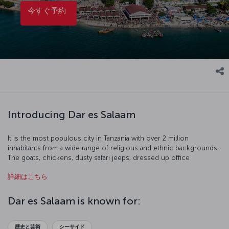
今すぐ予約
Introducing Dar es Salaam
It is the most populous city in Tanzania with over 2 million
inhabitants from a wide range of religious and ethnic backgrounds.
The goats, chickens, dusty safari jeeps, dressed up office
employees, seagulls, wonderful beaches, and street venders are all
詳細はこちら
part of this harmonious city. Our flight to Dar es Salaam is ready for
boarding!
Dar es Salaam is known for:
歴史と芸術
シーサイド