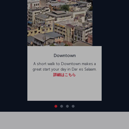
Downtown
A short walk to Downtown makes a
great start your day in Dar es Salaam.
詳細はこちら