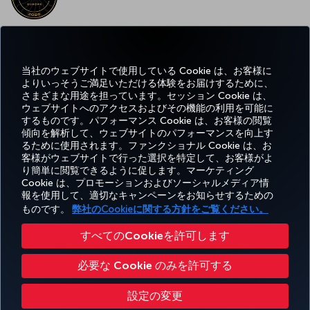
ヨーロッパで最高の WI-FI
当社のウェブサイトで使用している Cookie は、お客様に
よりいっそうご満足いただける体験をお届けするために、
さまざまな用途を担っています。セッション Cookie は、
ウェブサイトへのアクセスおよびその機能の利用を可能に
するものです。パフォーマンス Cookie は、お客様の閲覧
Facebook
Twitter
Instagram
YouTube
LinkedIn
Tiktok
ブログ
Pinterest
What
傾向を解析して、ウェブサイトのパフォーマンスを向上す
るために使用されます。ファンクショナル Cookie は、お
客様がウェブサイトで行った選択を特定して、お客様がよ
予約
エクス
お得な情
ヘ
り簡単に閲覧できるように促します。マーケティング
Corporate
Turkish
と管
ペリエ
報と目的
ル
Miles&Smiles
Club
Airlines
Cookie は、プロモーションおよびソーシャルメディア情
理
ンス
地
プ
報を使用して、適切なキャンペーンをお知らせするための
ものです。
弊社のCookieに関する方針をご覧ください。
アクセシビリティ
プライバシーポリシーおよびCookieポリシー
法律上のお知らせ
搭乗者の権利
すべてのCookieを許可します
Cookie 設定の変更
US DOT（米国運輸省）カスタマーサービスプラン
必要な Cookie のみを許可する
EU データ主体の権利
Turkish Airlines Copyright © 1996 - 2026
設定の変更