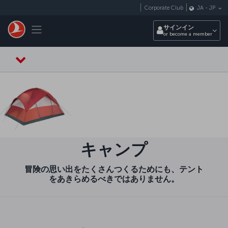
メインコンテンツにスキップ
Corporate Club
JA
-
JP
Toggle navigation
サインイン
or become a member
キャンプ
冒険の思い出をたくさんつくるためにも、テント
をあきらめるべきではありません。