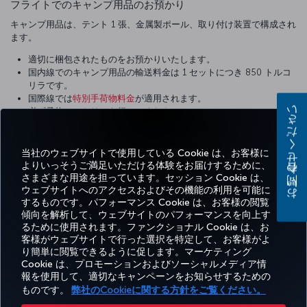
フライトでのキャンプ用品のお預かり
キャンプ用品は、テント 1 張、金属製ポール、取り付け装置で構成され
ます。
適切に梱包されたものをお預かりいたします。
国内線でのキャンプ用品の輸送料金は 1 セットにつき 850 トルコ
リラです。
国際線では
特別手荷物料金
が適用されます。
必ず予約エントリーを行ってください。
お問い合わせください
弊社の保有機材の航空機には、このサイズの貨物の輸送に適してい
ないものがあります。予約の際に必ず担当者にお知らせください。
適切でないサイズの用具は貨物便での取り扱いとなります。
当社のウェブサイトで使用している Cookie は、お客様に
損傷を受けないようにしっかりと梱包してください。
よりいっそうご満足いただける体験をお届けするために、
さまざまな用途を担っています。セッション Cookie は、
ウェブサイトへのアクセスおよびその機能の利用を可能に
するものです。パフォーマンス Cookie は、お客様の閲覧
傾向を解析して、ウェブサイトのパフォーマンスを向上す
るために使用されます。ファンクショナル Cookie は、お
Facebook
Twitter
Instagram
YouTube
LinkedIn
Tiktok
ブログ
客様がウェブサイトで行った選択を特定して、お客様がよ
り簡単に閲覧できるように促します。マーケティング
予
エク
お得
お気
Cookie は、プロモーションおよびソーシャルメディア情
ヘ
Corporate
Turkish
約
スペ
な情
に入
報を使用して、適切なキャンペーンをお知らせするための
ル
Miles&Smiles
Club
Airlines
と
リエ
報と
りの
プ
ものです。
弊社のCookieに関する方針をご覧ください。
管
ンス
目的
目的
理
地
地