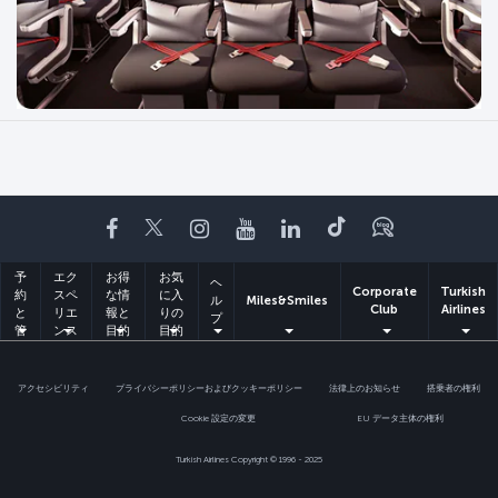
Facebook
Twitter
Instagram
YouTube
LinkedIn
Tiktok
ブログ
予
エク
お得
お気
ヘ
Corporate
Turkish
約
スペ
な情
に入
ル
Miles&Smiles
Club
Airlines
と
リエ
報と
りの
プ
管
ンス
目的
目的
理
地
地
アクセシビリティ
プライバシーポリシーおよびクッキーポリシー
法律上のお知らせ
搭乗者の権利
Cookie 設定の変更
EU データ主体の権利
Turkish Airlines Copyright © 1996 - 2025