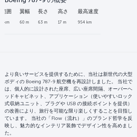
大
範囲
翼幅
長さ
高さ
最高速度
10 km
60 m
63 m
17 m
954 km
より良いサービスを提供するために、当社は新世代の大型
ボディの Boeing 787-9 航空機を再設計しました。 当社で
は、個人的に設計された座席、広い座席間隔、オーバーヘ
ッドキャビネット、アプリケーション（使いやすいロック
式収納ユニット、プラグや USB の接続ポイントを提供）
の改善により、旅行を可能な限り楽しくすることを目指し
ています。 当社の「Flow（流れ）」のブランド哲学を反
映し、魅力的なインテリア装飾でデザイン性を高めまし
た。