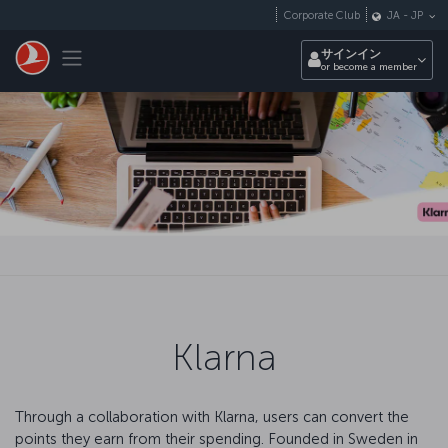
メインコンテンツにスキップ
Corporate Club
JA
-
JP
Toggle navigation
サインイン
or become a member
Klarna
Through a collaboration with Klarna, users can convert the
points they earn from their spending. Founded in Sweden in