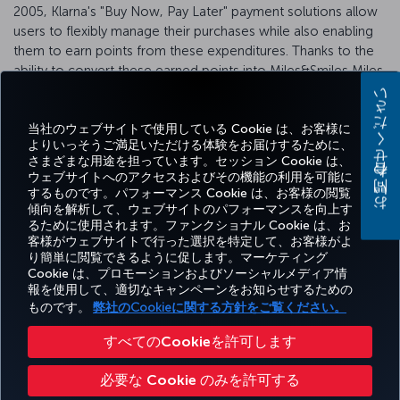
2005, Klarna's "Buy Now, Pay Later" payment solutions allow
users to flexibly manage their purchases while also enabling
them to earn points from these expenditures. Thanks to the
ability to convert these earned points into Miles&Smiles Miles,
everyday spending transforms into a privileged trip with
お問い合わせください
Miles&Smiles.
当社のウェブサイトで使用している Cookie は、お客様に
For detailed information, you can visit the
Klarna
platform.
よりいっそうご満足いただける体験をお届けするために、
さまざまな用途を担っています。セッション Cookie は、
ウェブサイトへのアクセスおよびその機能の利用を可能に
するものです。パフォーマンス Cookie は、お客様の閲覧
傾向を解析して、ウェブサイトのパフォーマンスを向上す
るために使用されます。ファンクショナル Cookie は、お
Facebook
Twitter
Instagram
YouTube
LinkedIn
Tiktok
ブログ
客様がウェブサイトで行った選択を特定して、お客様がよ
り簡単に閲覧できるように促します。マーケティング
予
エク
お得
お気
Cookie は、プロモーションおよびソーシャルメディア情
ヘ
Corporate
Turkish
約
スペ
な情
に入
報を使用して、適切なキャンペーンをお知らせするための
ル
Miles&Smiles
Club
Airlines
と
リエ
報と
りの
プ
ものです。
弊社のCookieに関する方針をご覧ください。
管
ンス
目的
目的
理
地
地
すべてのCookieを許可します
アクセシビリティ
プライバシーポリシーおよびクッキーポリシー
法律上のお知らせ
搭乗者の権利
必要な Cookie のみを許可する
Cookie 設定の変更
EU データ主体の権利