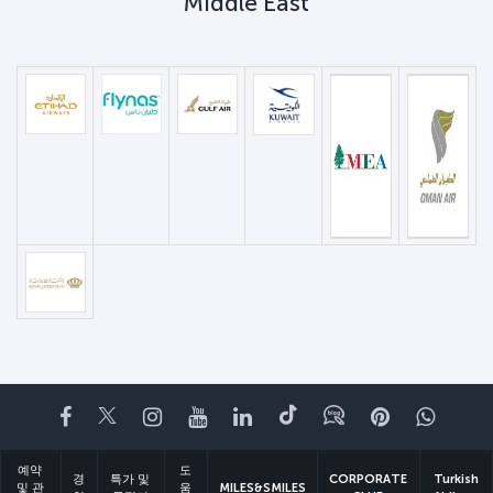
Middle East
페이스북
트위터
인스타그램
유튜브
링크드인
틱톡
블로그
Pinterest
What
예약
도
경
특가 및
CORPORATE
Turkish
및 관
움
MILES&SMILES