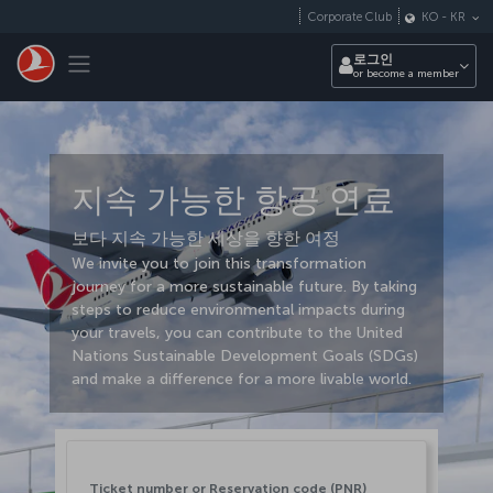
Skip to main content
Corporate Club
KO
-
KR
Toggle navigation
로그인
or become a member
지속 가능한 항공 연료
보다 지속 가능한 세상을 향한 여정
We invite you to join this transformation
journey for a more sustainable future. By taking
steps to reduce environmental impacts during
your travels, you can contribute to the United
Nations Sustainable Development Goals (SDGs)
and make a difference for a more livable world.