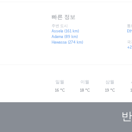
빠른 정보
주변 도시
통
Assela (161 km)
Et
Adama (89 km)
국
Hawassa (274 km)
+2
일월
이월
삼월
16 °C
18 °C
19 °C
반