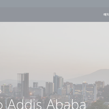
예약
D
to Addis Ababa