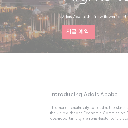
Addis Ababa, the “new flower” of Ethio
지금 예약
Introducing Addis Ababa
This vibrant capital city, located at the skir
the United Nations Economic Commission. Th
cosmopolitan city are remarkable. Let’s disco