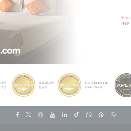
Book
적립이
계적
유럽 최고의
최고의 Business
 수준
항공사
Class 기내식
페이스북
트위터
인스타그램
유튜브
링크드인
틱톡
블로그
Pinterest
What