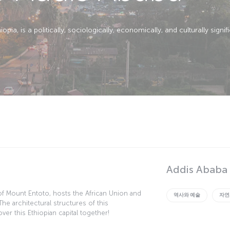
pia, is a politically, sociologically, economically, and culturally signifi
Addis Ababa 
ts of Mount Entoto, hosts the African Union and
역사와 예술
자연
e architectural structures of this
ver this Ethiopian capital together!