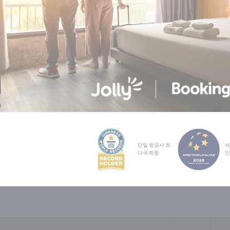
단일 항공사 최
세
다국 취항
인