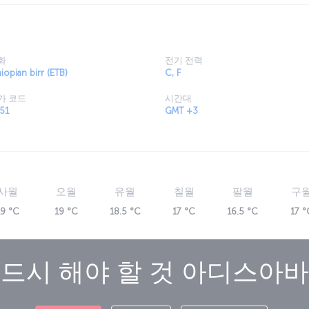
화
전기 전력
hiopian birr (ETB)
C, F
가 코드
시간대
51
GMT +3
사월
오월
유월
칠월
팔월
구
19 °C
19 °C
18.5 °C
17 °C
16.5 °C
17 °
드시 해야 할 것
아디스아바