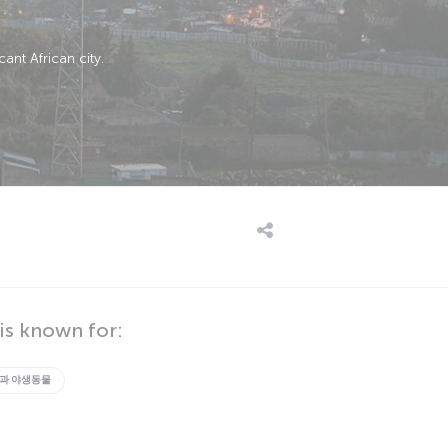
cant African city.
is known for:
과 야생동물