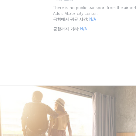
There is no public transport from the airport
Addis Ababa city center.
공항에서 평균 시간:
N/A
공항까지 거리:
N/A