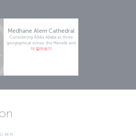
Medhane Alem Cathedral
Considering Addis Ababa as three
geographical zones, the Menelik and
더 알아보기
ion
 렌트: