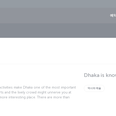
예약
Dhaka is kno
al activities make Dhaka one of the most important
역사와 예술
rts and the lively crowd might unnerve you at
 more interesting place. There are more than
ity. There’s a place for everyone in Dhaka!