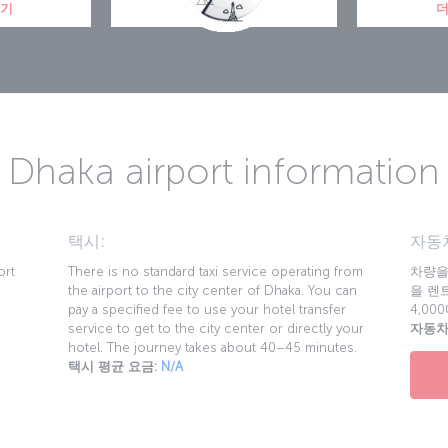
보기
더 알아보기
더
Dhaka airport information
택시:
자동차
ort
There is no standard taxi service operating from
차량을
the airport to the city center of Dhaka. You can
을 렌트
pay a specified fee to use your hotel transfer
4,0
service to get to the city center or directly your
자동차
hotel. The journey takes about 40–45 minutes.
택시 평균 요금:
N/A