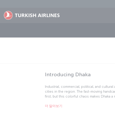
Skip to main content
Introducing Dhaka
Industrial, commercial, political, and cultur
cities in the region. The fast-moving handca
first, but this colorful chaos makes Dhaka a
400 handcarts and 15 million people in the c
더 알아보기