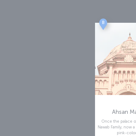
B
Ahsan Ma
Once the palace o
Nawab Family, now a
pink-colo