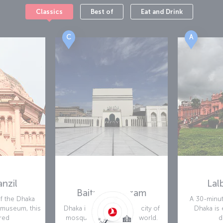
Classics
Best of
Eat and Drink
C
A
nzil
Lal
Baitul Mukarram
f the Dhaka
A 30-minut
 museum, this
Dhaka is considered the city of
Dhaka is 
red
mosques in the Muslim world.
d