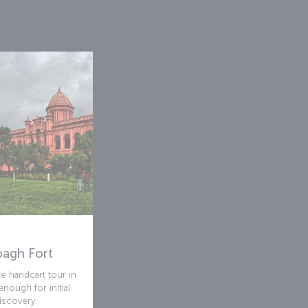
bagh Fort
e handcart tour in
enough for initial
iscovery.