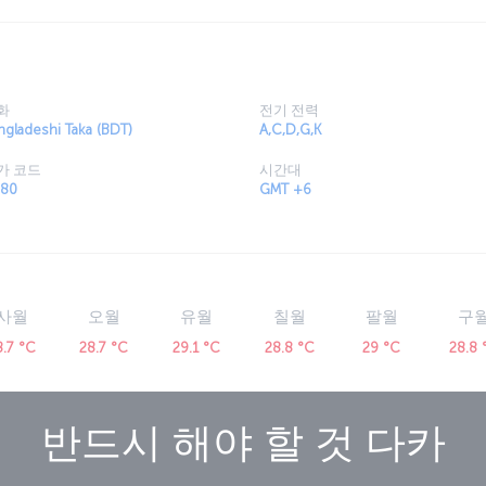
화
전기 전력
ngladeshi Taka (BDT)
A,C,D,G,K
가 코드
시간대
80
GMT +6
사월
오월
유월
칠월
팔월
구
8.7 °C
28.7 °C
29.1 °C
28.8 °C
29 °C
28.8 
반드시 해야 할 것
다카