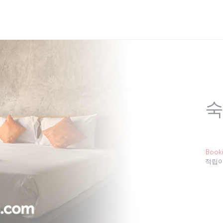
숙
Book
적립이