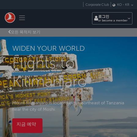
Skip to main content
Corporate Club
KO
-
KR
Toggle navigation
로그인
or become a member
모든 목적지 보기
WIDEN YOUR WORLD
Flights to
Kilimanjaro
Mount Kilimanjaro is located in the northeast of Tanzania
near the city of Moshi.
지금 예약