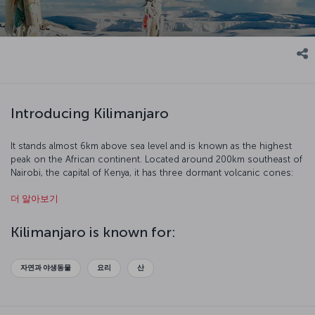
Introducing Kilimanjaro
It stands almost 6km above sea level and is known as the highest
peak on the African continent. Located around 200km southeast of
Nairobi, the capital of Kenya, it has three dormant volcanic cones:
Kibo, Mawenzi and Shira. This area with its distinctive nature, warrior
더 알아보기
tribes, and proximity to fascinating beaches is a true one-of-a-kind
and is designated as a UNESCO World Heritage Site. Let's discover
Kilimanjaro together.
Kilimanjaro is known for:
자연과 야생동물
요리
산