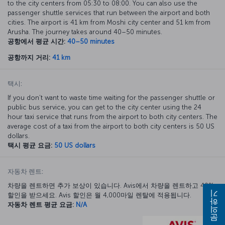
to the city centers from 05:30 to 08:00. You can also use the
passenger shuttle services that run between the airport and both
cities. The airport is 41 km from Moshi city center and 51 km from
Arusha. The journey takes around 40–50 minutes.
공항에서 평균 시간:
40–50 minutes
공항까지 거리:
41 km
택시:
If you don’t want to waste time waiting for the passenger shuttle or
public bus service, you can get to the city center using the 24
hour taxi service that runs from the airport to both city centers. The
average cost of a taxi from the airport to both city centers is 50 US
dollars.
택시 평균 요금:
50 US dollars
자동차 렌트:
차량을 렌트하면 추가 보상이 있습니다. Avis에서 차량을 렌트하고 40%
할인을 받으세요. Avis 할인은 월 4,000마일 렌탈에 적용됩니다.
문의하기
자동차 렌트 평균 요금:
N/A