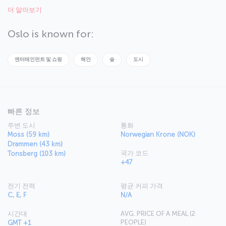
of different experiences all in one place, creating a city-break
더 알아보기
destination that’s just a little different. Art and culture aren't the only
things you'll adore about this city, it also boasts a vibrant food
culture, sporting activities, and much more. You can even seek out
Oslo is known for:
the northern lights, and be mesmerized by one of nature’s most
magnificent displays.
엔터테인먼트 및 쇼핑
해안
숲
도시
빠른 정보
주변 도시
통화
Moss (59 km)
Norwegian Krone (NOK)
Drammen (43 km)
국가 코드
Tonsberg (103 km)
+47
전기 전력
평균 커피 가격
C, E, F
N/A
시간대
AVG. PRICE OF A MEAL (2
PEOPLE)
GMT +1