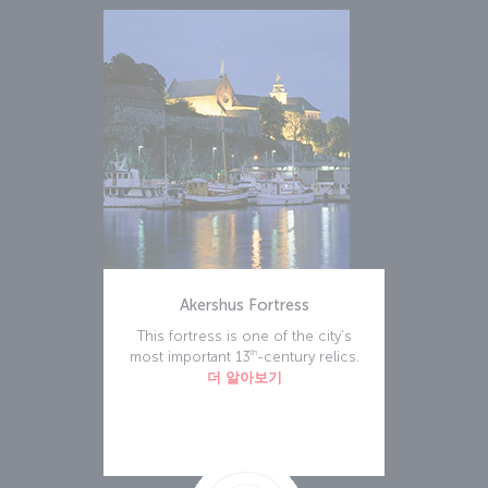
Akershus Fortress
This fortress is one of the city’s
th
most important 13
-century relics.
더 알아보기