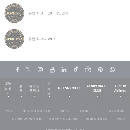
유럽 최고의 엔터테인먼트
유럽 최고의 Wi-Fi
페이스북
트위터
인스타그램
유튜브
링크드인
틱톡
블로그
Pinterest
What
예약
도
경
특가 및
CORPORATE
Turkish
및 관
움
MILES&SMILES
험
목적지
CLUB
Airlines
리
말
접근성
개인정보보호 및 쿠키 정책
법률 고시
승객 권리
쿠키 설정 변경
항공교통이용자 서비스 계획
미국 DOT 고객 서비스 계획
EU 데이터 주체 권리
운송약관
Turkish Airlines Copyright © 1996 - 2026