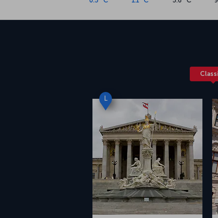
0.5 °C
1.1 °C
5.6 °C
9
Class
L