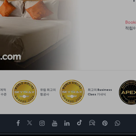
Book
적립이
계적
유럽 최고의
최고의 Business
 수준
항공사
Class 기내식
페이스북
트위터
인스타그램
유튜브
링크드인
틱톡
블로그
Pinterest
What