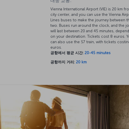
대중 교통:
Vienna International Airport (VIE) is 20 km fr
city center, and you can use the Vienna Airp
Lines buses to make the journey between t
two. Buses run around the clock, and the j
will last between 20 and 45 minutes, depen
on your destination. Tickets cost 8 euros. 
can also use the S7 train, with tickets costi
euros.
공항에서 평균 시간:
20-45 minutes
공항까지 거리:
20 km