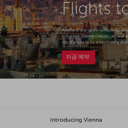
Flights 
Austria is one of the birthplaces of 
in Europe. Vienna's music, art and ar
city, it's sure to be a fascinating pla
지금 예약
Introducing Vienna