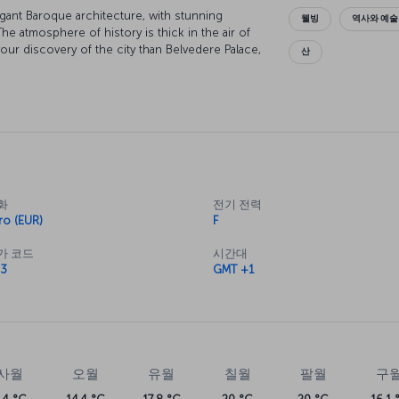
gant Baroque architecture, with stunning
웰빙
역사와 예술
he atmosphere of history is thick in the air of
your discovery of the city than Belvedere Palace,
산
ne, and where the Art Nouveau pieces of
lso see pieces taken from Ancient Ephesus at the
storisches Museum. As you take in the history,
ow where the time has gone, but it's perhaps
 you're here, be sure to enjoy a performance of
 like Mozart or Johann Strauss. There's plenty
 beautiful music, so make sure to try all the
화
전기 전력
ro (EUR)
F
가 코드
시간대
3
GMT +1
사월
오월
유월
칠월
팔월
구