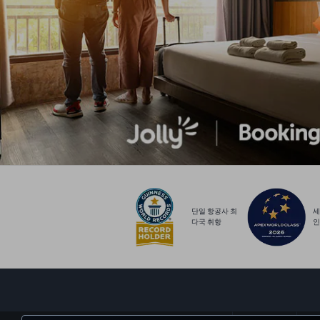
단일 항공사 최
세
다국 취항
인