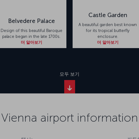
Castle Garden
Belvedere Palace
A beautiful garden best known
Design of this beautiful Baroque
for its tropical butterfly
palace began in the late 1700s.
enclosure.
더 알아보기
더 알아보기
모두 보기
Vienna airport information