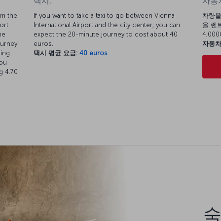
택시:
자동차
om the
If you want to take a taxi to go between Vienna
차량을
ort
International Airport and the city center, you can
을 렌트
he
expect the 20-minute journey to cost about 40
4,0
ourney
euros.
자동차
ding
택시 평균 요금:
40 euros
You
ng 4.70
숙