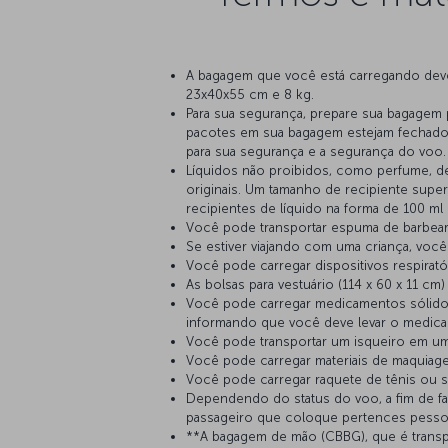
A bagagem que você está carregando dev
23x40x55 cm e 8 kg.
Para sua segurança, prepare sua bagagem p
pacotes em sua bagagem estejam fechad
para sua segurança e a segurança do voo
Líquidos não proibidos, como perfume, de
originais. Um tamanho de recipiente supe
recipientes de líquido na forma de 100 m
Você pode transportar espuma de barbear
Se estiver viajando com uma criança, voc
Você pode carregar dispositivos respirató
As bolsas para vestuário (114 x 60 x 11 
Você pode carregar medicamentos sólidos
informando que você deve levar o medic
Você pode transportar um isqueiro em um
Você pode carregar materiais de maquiag
Você pode carregar raquete de tênis ou s
Dependendo do status do voo, a fim de fac
passageiro que coloque pertences pessoa
**A bagagem de mão (CBBG), que é transp