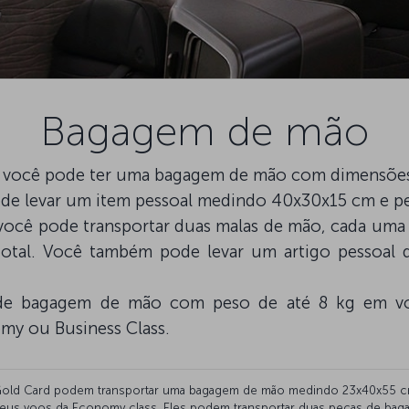
Bagagem de mão
s, você pode ter uma bagagem de mão com dimensõe
de levar um item pessoal medindo 40x30x15 cm e 
s, você pode transportar duas malas de mão, cada u
total. Você também pode levar um artigo pessoa
de bagagem de mão com peso de até 8 kg em voo
my ou Business Class.
ce Gold Card podem transportar uma bagagem de mão medindo 23x40x55 
eus voos da Economy class. Eles podem transportar duas peças de ba