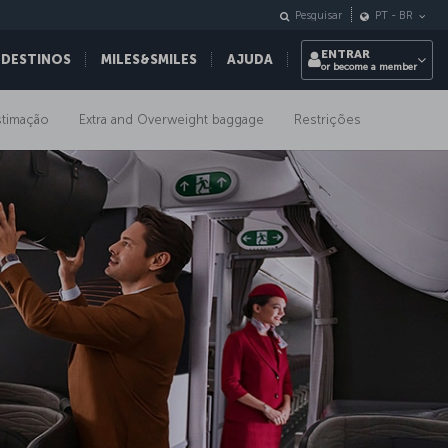
Pesquisar
PT
-
BR
ENTRAR
 DESTINOS
MILES&SMILES
AJUDA
or become a member
stimação
Extra and Overweight baggage
Restrições