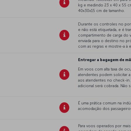
kg e medindo 23 x 40 x 55 c
40x30x15 cm de tamanho.
Durante os controles no por
e não está etiquetada, e é t
compartimento de carga do v
enviada para o destino no pr
com as regras e mostre-a à e
Entregar a bagagem de mã
Em voos com alta taxa de ocu
atendentes podem solicitar
aos atendentes no check-in.
adicional será cobrada. Não
É uma prática comum na indúst
acomodação dos passageiros 
Para voos operados por mais