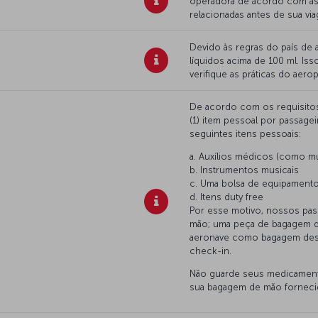
operadora de acordo com as
relacionadas antes de sua vi
Devido às regras do país de
líquidos acima de 100 ml. I
verifique as práticas do aero
De acordo com os requisitos
(1) item pessoal por passage
seguintes itens pessoais:
a. Auxílios médicos (como mu
b. Instrumentos musicais
c. Uma bolsa de equipamento
d. Itens duty free
Por esse motivo, nossos pas
mão; uma peça de bagagem de
aeronave como bagagem desp
check-in.
Não guarde seus medicamentos
sua bagagem de mão fornecid