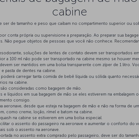
cabine
e ser de tamanho e peso que caibam no compartimento superior ou sob
or conta própria ou supervisione a preparação. Ao preparar sua bagagem
os. Não pegue objetos de pessoas que você não conhece. Recomendam
.
sodorante, soluções de lentes de contato devem ser transportados em 
rior a 100 ml não pode ser transportado na cabine mesmo se houver men
l devem ser mantidos em uma bolsa transparente com zíper de 1 litro. V
 e pasta de dentes na cabine.
ê poderá carregar tanta comida de bebê líquida ou sólida quanto necess
rios na cabine.
cm) são consideradas como bagagem de mão.
 e líquidos em sua bagagem de mão se eles estiverem na embalagem or
amento consigo.
a aeronave, desde que esteja na bagagem de mão e não na forma de um
em, como creme, loção, rímel e batom na cabine.
quash na cabine se estiverem em uma bolsa especial.
ilitar o assento do passageiro na aeronave e aumentar o conforto do voo
is sob o assento na aeronave.
ortada no assento extra comprado pelo passageiro, deve ser do tamanh