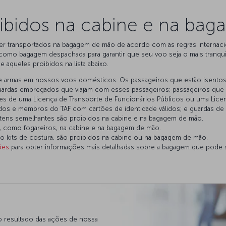
oibidos na cabine e na b
ser transportados na bagagem de mão de acordo com as regras internaci
como bagagem despachada para garantir que seu voo seja o mais tranqui
aqueles proibidos na lista abaixo.
de armas em nossos voos domésticos. Os passageiros que estão isentos 
 e guardas empregados que viajam com esses passageiros; passageiros q
tores de uma Licença de Transporte de Funcionários Públicos ou uma Lice
ados e membros do TAF com cartões de identidade válidos; e guardas de 
e itens semelhantes são proibidos na cabine e na bagagem de mão.
eis, como fogareiros, na cabine e na bagagem de mão.
mo kits de costura, são proibidos na cabine ou na bagagem de mão.
ões
para obter informações mais detalhadas sobre a bagagem que pode s
o resultado das ações de nossa