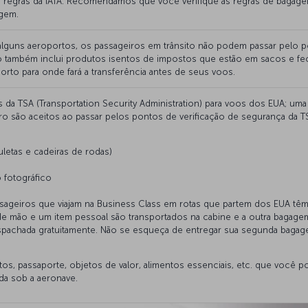
 regras da IATA. Recomendamos que você verifique as regras de bagag
agem.
 alguns aeroportos, os passageiros em trânsito não podem passar pelo 
sso também inclui produtos isentos de impostos que estão em sacos e
porto para onde fará a transferência antes de seus voos.
 da TSA (Transportation Security Administration) para voos dos EUA; u
iro são aceitos ao passar pelos pontos de verificação de segurança da 
letas e cadeiras de rodas)
 fotográfico
sageiros que viajam na Business Class em rotas que partem dos EUA têm
 mão e um item pessoal são transportados na cabine e a outra bagagem
achada gratuitamente. Não se esqueça de entregar sua segunda baga
, passaporte, objetos de valor, alimentos essenciais, etc. que você p
a sob a aeronave.