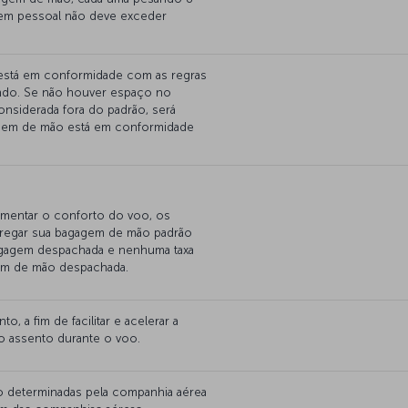
tem pessoal não deve exceder
está em conformidade com as regras
jando. Se não houver espaço no
nsiderada fora do padrão, será
agagem de mão está em conformidade
aumentar o conforto do voo, os
tregar sua bagagem de mão padrão
bagagem despachada e nenhuma taxa
gem de mão despachada.
, a fim de facilitar e acelerar a
o assento durante o voo.
ão determinadas pela companhia aérea