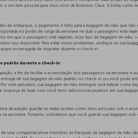
m, e um item pessoal para seus voos da Business Class. A bolsa como i
tão de embarque, o pagamento é feito para a bagagem de mão que não 
ransportada no porão de carga da aeronave na qual o passageiro está via
oo em que o passageiro está viajando, esse tipo de bagagem de mão, co
óximo voo disponível. Para evitar esses problemas, verifique se sua b
quipe encarregada de etiquetar durante o check-in.
o padrão durante o check-in
pação, a fim de facilitar a acomodação dos passageiros na aeronave e 
 a entrega de sua bagagem de mão padrão no check-in ou você pode en
 Por este aplicativo, sua bagagem de mão entregue será tratada como 
 se esqueça de levar com você itens valiosos/necessários em sua baga
ria da aviação guardar as malas aceitas como itens pessoais sob o assento
na aeronave. Portanto, solicitamos que você guarde sua bagagem sob 
 de uma companhia aérea (interline), as franquias de bagagem de mão s