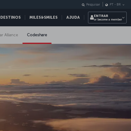
Pesquisar
PT
-
BR
ENTRAR
 DESTINOS
MILES&SMILES
AJUDA
or become a member
ar Alliance
Codeshare