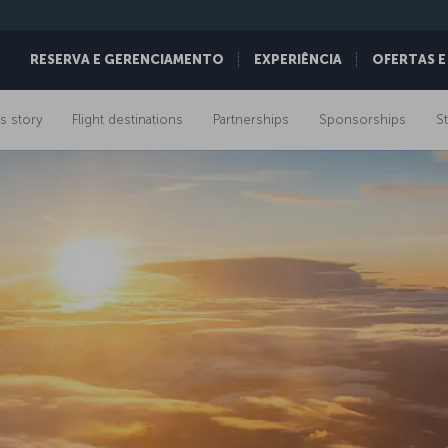
RESERVA E GERENCIAMENTO
EXPERIÊNCIA
OFERTAS E
s story
Flight destinations
Partnerships
Sponsorships
St