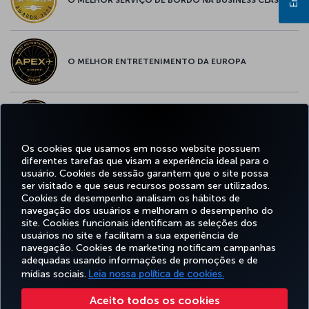
O MELHOR ENTRETENIMENTO DA EUROPA
O MELHOR WI-FI DA EUROPA
Os cookies que usamos em nosso website possuem
diferentes tarefas que visam a experiência ideal para o
usuário. Cookies de sessão garantem que o site possa
ser visitado e que seus recursos possam ser utilizados.
Facebook
Twitter
Instagram
YouTube
LinkedIn
Tiktok
Blog
Pinterest
What
Cookies de desempenho analisam os hábitos de
navegação dos usuários e melhoram o desempenho do
site. Cookies funcionais identificam as seleções dos
OFERTAS
usuários no site e facilitam a sua experiência de
RESERVA E
EXPERIÊNCIA
E
AJUDA
MILES&SMILES
GERENCIAMENTO
navegação. Cookies de marketing notificam campanhas
DESTINOS
adequadas usando informações de promoções e de
mídias sociais.
Leia nossa política de cookies.
Acessibilidade
Politicas de privacidade e de cookies
Aviso Legal
Direitos dos Passageiros
Aceito todos os cookies