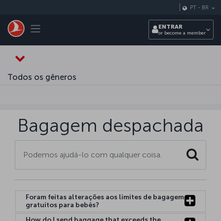
Pular para o conteúdo principal
PT
-
BR
Toggle navigation
ENTRAR
or become a member
Todos os gêneros
Bagagem despachada
Search
Foram feitas alterações aos limites de bagagem
gratuitos para bebês?
How do I send baggage that exceeds the