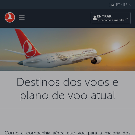
Pular para o conteúdo principal
PT
-
BR
Toggle navigation
ENTRAR
or become a member
Destinos dos voos e
plano de voo atual
Como a companhia aérea que voa para a maioria dos