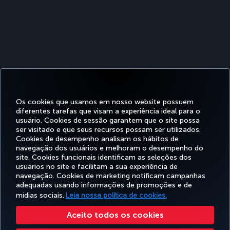
Os cookies que usamos em nosso website possuem
diferentes tarefas que visam a experiência ideal para o
usuário. Cookies de sessão garantem que o site possa
ser visitado e que seus recursos possam ser utilizados.
Facebook
Twitter
Instagram
YouTube
LinkedIn
Tiktok
Blog
Pinterest
What
Cookies de desempenho analisam os hábitos de
navegação dos usuários e melhoram o desempenho do
site. Cookies funcionais identificam as seleções dos
OFERTAS
usuários no site e facilitam a sua experiência de
RESERVA E
EXPERIÊNCIA
E
AJUDA
MILES&SMILES
GERENCIAMENTO
navegação. Cookies de marketing notificam campanhas
DESTINOS
adequadas usando informações de promoções e de
mídias sociais.
Leia nossa política de cookies.
Acessibilidade
Politicas de privacidade e de cookies
Aviso Legal
Direitos dos Passageiros
Aceito todos os cookies
Alterar configurações de cookies
Plano de atendimento ao cliente do DOT dos EUA