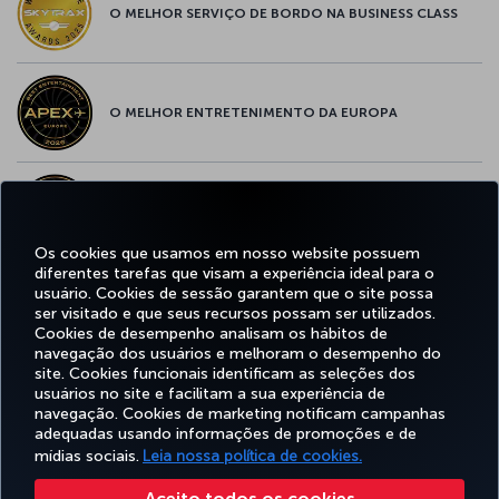
O MELHOR SERVIÇO DE BORDO NA BUSINESS CLASS
O MELHOR ENTRETENIMENTO DA EUROPA
O MELHOR WI-FI DA EUROPA
Os cookies que usamos em nosso website possuem
diferentes tarefas que visam a experiência ideal para o
usuário. Cookies de sessão garantem que o site possa
ser visitado e que seus recursos possam ser utilizados.
Facebook
Twitter
Instagram
YouTube
LinkedIn
Tiktok
Blog
Pinterest
What
Cookies de desempenho analisam os hábitos de
navegação dos usuários e melhoram o desempenho do
site. Cookies funcionais identificam as seleções dos
OFERTAS
usuários no site e facilitam a sua experiência de
RESERVA E
EXPERIÊNCIA
E
AJUDA
MILES&SMILES
GERENCIAMENTO
navegação. Cookies de marketing notificam campanhas
DESTINOS
adequadas usando informações de promoções e de
mídias sociais.
Leia nossa política de cookies.
Acessibilidade
Politicas de privacidade e de cookies
Aviso Legal
Direitos dos Passageiros
Aceito todos os cookies