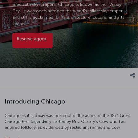
lined with skyscrapers, Chicago is known as the "Windy
City". It was once home to the world's tallest skyscraper
and still is acclaimed for its architecture, culture, and arts
scene.
Reserve agora
Introducing Chicago
Chicago as it is today was born out of the ashes of the 1871 Great
Chicago Fire, legendarily started by Mrs. O'Leary's Cow who has
entered folklore, as evidenced by restaurant names and cow
sculptures all over the city. On your visit, take in the amazing views