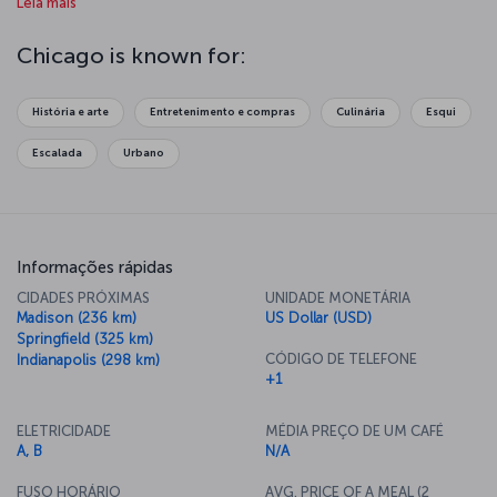
Leia mais
over Lake Michigan or amuse yourselves at Navy Pier on the lake.
Your jaw will drop when you get to the 412th floor of Willis Tower
and look out over the glass observation deck, and you will fall in
Chicago is known for:
love with the art in Millennium Park. The aquarium is one of the best
in the world as well. And finally, Chicago is famous for its theater
scene, so make sure to take in a show at the Chicago Theater.
História e arte
Entretenimento e compras
Culinária
Esqui
Escalada
Urbano
Informações rápidas
CIDADES PRÓXIMAS
UNIDADE MONETÁRIA
Madison (236 km)
US Dollar (USD)
Springfield (325 km)
CÓDIGO DE TELEFONE
Indianapolis (298 km)
+1
ELETRICIDADE
MÉDIA PREÇO DE UM CAFÉ
A, B
N/A
FUSO HORÁRIO
AVG. PRICE OF A MEAL (2