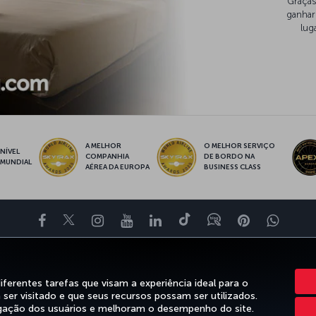
Graças
ganhar
lug
A MELHOR
O MELHOR SERVIÇO
NÍVEL
COMPANHIA
DE BORDO NA
MUNDIAL
AÉREA DA EUROPA
BUSINESS CLASS
Facebook
Twitter
Instagram
YouTube
LinkedIn
Tiktok
Blog
Pinterest
What
XPERIÊNCIA
OFERTAS E DESTINOS
AJUDA
MILES&SMILES
CORP
rentes tarefas que visam a experiência ideal para o
ser visitado e que seus recursos possam ser utilizados.
gação dos usuários e melhoram o desempenho do site.