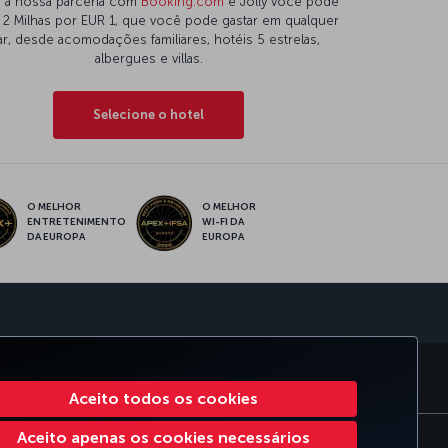
 à nossa parceria com
Booking.com
e Jolly você pode
 2 Milhas por EUR 1, que você pode gastar em qualquer
ar, desde acomodações familiares, hotéis 5 estrelas,
albergues e villas.
Selecione o hotel
O MELHOR
O MELHOR
ENTRETENIMENTO
WI-FI DA
DA EUROPA
EUROPA
sApp
ORATE CLUB
TURKISH AIRLINES
Aceito todos os cookies
Aceito apenas os cookies necessários