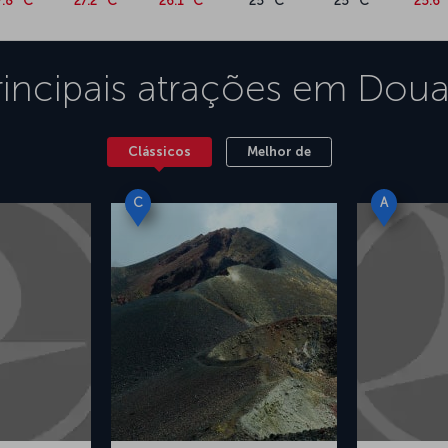
7.8 °C
27.2 °C
26.1 °C
25 °C
25 °C
25.6 
rincipais atrações em
Doua
Clássicos
Melhor de
C
A