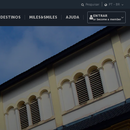
Pesquisar
PT
-
BR
ENTRAR
 DESTINOS
MILES&SMILES
AJUDA
or become a member