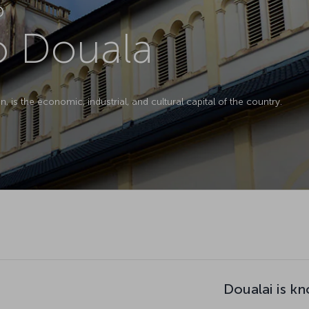
D
to Douala
 is the economic, industrial, and cultural capital of the country.
Doualai is k