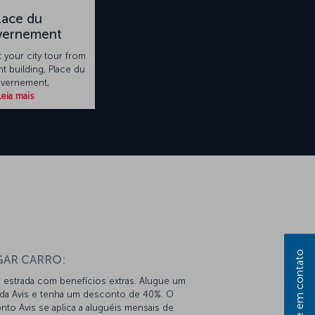
lace du
vernement
t your city tour from
nt building, Place du
vernement,
Leia mais
Entre em contato
GAR CARRO:
 estrada com benefícios extras. Alugue um
 da Avis e tenha um desconto de 40%. O
to Avis se aplica a aluguéis mensais de