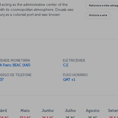
acting as the administrative center of the
Natureza e vida selva
ion with its cosmopolitan atmosphere. Douala was
ury as a colonial port and was known
História e arte
 its location in the gulf region. After Kinshasa it
% of the country’s import business is done
s you for a vacation full of adventure amongst
IDADE MONETÁRIA
ELETRICIDADE
A Franc BEAC (XAF)
C,E
DIGO DE TELEFONE
FUSO HORÁRIO
37
GMT +1
Abril
Maio
Junho
Julho
Agosto
Sete