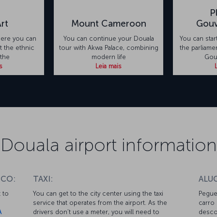
P
rt
Mount Cameroon
Gou
ere you can
You can continue your Douala
You can star
t the ethnic
tour with Akwa Palace, combining
the parliame
 the
modern life
Gou
s
Leia mais
Douala airport information
ICO:
TAXI:
ALU
 to
You can get to the city center using the taxi
Pegue
service that operates from the airport. As the
carro
A
drivers don’t use a meter, you will need to
descon