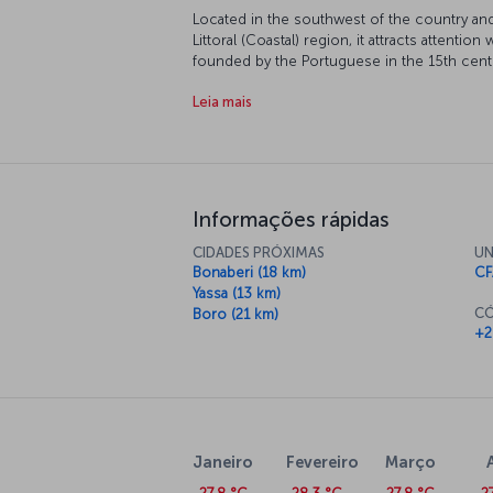
Located in the southwest of the country and 
Littoral (Coastal) region, it attracts attent
founded by the Portuguese in the 15th cent
colloquially as the “armpit of Africa” owing to
Leia mais
is the second biggest port of Africa and 95
here. With its tropical climate, Douala invite
the rainforests.
Informações rápidas
CIDADES PRÓXIMAS
UN
Bonaberi (18 km)
CF
Yassa (13 km)
CÓ
Boro (21 km)
+2
Janeiro
Fevereiro
Março