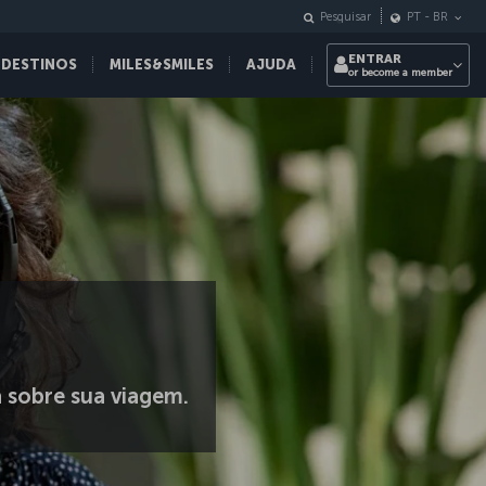
Pesquisar
PT
-
BR
ENTRAR
 DESTINOS
MILES&SMILES
AJUDA
or become a member
a sobre sua viagem.