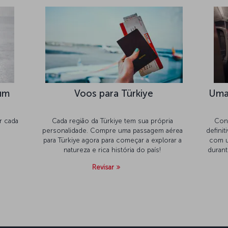
um
Voos para Türkiye
Uma 
r cada
Cada região da Türkiye tem sua própria
Conf
personalidade. Compre uma passagem aérea
defini
para Türkiye agora para começar a explorar a
com u
natureza e rica história do país!
durant
chefs
Revisar