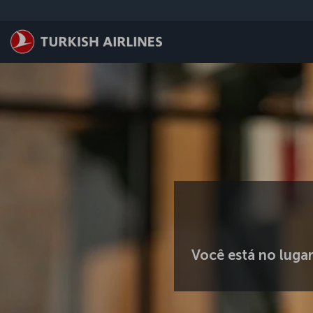
Pular para o conteúdo principal
Você está no lugar