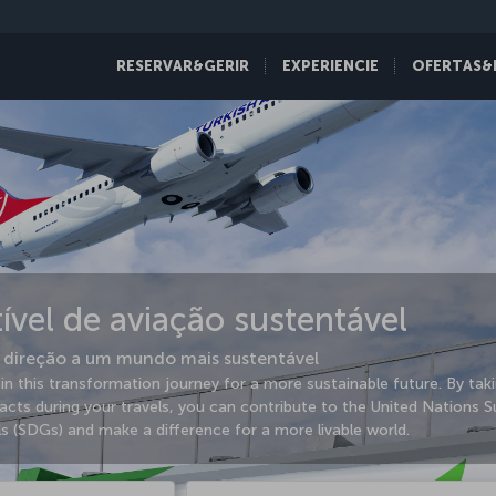
RESERVAR&GERIR
EXPERIENCIE
OFERTAS&
vel de aviação sustentável
direção a um mundo mais sustentável
oin this transformation journey for a more sustainable future. By tak
cts during your travels, you can contribute to the United Nations S
 (SDGs) and make a difference for a more livable world.