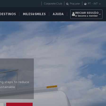
Corporate Club
Procurar
PT
-
INT
INICIAR SESSÃO
DESTINOS
MILES&SMILES
AJUDA
or become a member
ing steps to reduce
ustainable