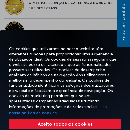
O MELHOR SERVIÇO DE CATERING A BORDO DE
Entre em contato
BUSINESS CLASS
MELHOR ENTRETENIMENTO DA EUROPA
Os cookies que utilizamos no nosso website têm
diferentes funções para proporcionar uma experiência
MELHOR WI-FI DA EUROPA
de utilizador ideal. Os cookies de sessão asseguram que
o website possa ser acedido e que as funcionalidades
possam ser utilizadas. Os cookies de desempenho
analisam os hábitos de navegação dos utilizadores e
melhoram o desempenho do website. Os cookies de
funcionalidade identificam as seleções dos utilizadores
Facebook
Twitter
Instagram
YouTube
LinkedIn
Tiktok
Blogue
no website e facilitam a experiência de navegação. Os
cookies de marketing permitem que sejam
apresentadas campanhas adequadas utilizando
informações de promoções e de redes sociais.
Leia
RESERVAR&GERIR
EXPERIENCIE
OFERTAS&DESTINOS
AJUDA
MILES
nossa política de cookies.
Aceito todos os cookies
Acessibilidade
Politicas de privacidade e de cookies
Aviso Legal
Direitos dos Passageiros