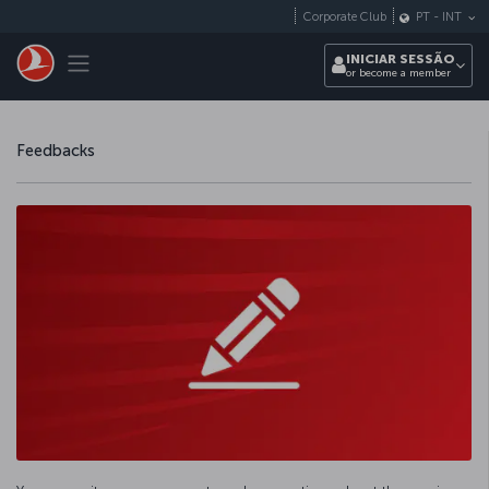
Pular para o conteúdo principal
Corporate Club
PT
-
INT
Toggle navigation
INICIAR SESSÃO
or become a member
Feedbacks