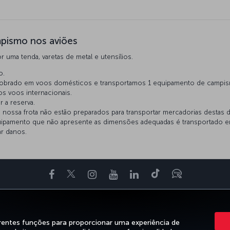
pismo nos aviões
uma tenda, varetas de metal e utensílios.
o.
cobrado em voos domésticos e transportamos 1 equipamento de campis
s voos internacionais.
r a reserva.
 nossa frota não estão preparados para transportar mercadorias destas 
quipamento que não apresente as dimensões adequadas é transportado e
ar danos.
Facebook
Twitter
Instagram
YouTube
LinkedIn
Tiktok
Blogue
ENCIE
OFERTAS&DESTINOS
AJUDA
MILES&SMILES
CORPORATE
rentes funções para proporcionar uma experiência de