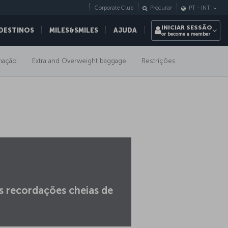
Corporate Club
Procurar
PT
-
INT
INICIAR SESSÃO
DESTINOS
MILES&SMILES
AJUDA
or become a member
imação
Extra and Overweight baggage
Restrições
s recordações cheias de