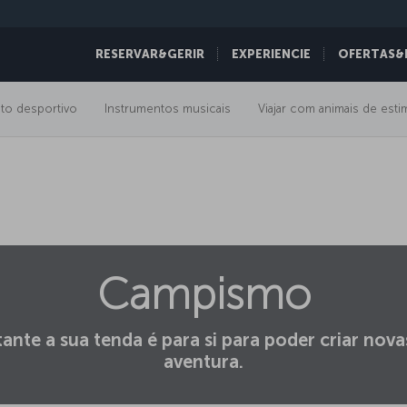
RESERVAR&GERIR
EXPERIENCIE
OFERTAS&
to desportivo
Instrumentos musicais
Viajar com animais de est
Campismo
nte a sua tenda é para si para poder criar nova
aventura.