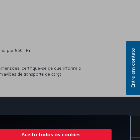
Entre em contato
mo por 850 TRY.
dimensões, certifique-se de que informa o
m aviões de transporte de carga.
 CLUB
TURKISH AIRLINES
Aceito todos os cookies