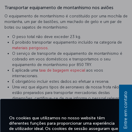
Transportar equipamento de montanhismo nos aviões
O equipamento de montanhismo é constituído por uma mochila de
montanha, um par de bastões, um machado de gelo e um par de
botas ou sapatos de montanhismo.
O peso total não deve exceder 23 kg.
É proibido transportar equipamento incluído na categoria de
materiais perigosos
.
O serviço de transporte de equipamento de montanhismo é
cobrado em voos domésticos e transportamos o seu
equipamento de montanhismo por 850 TRY.
É aplicada uma
taxa de bagagem especial
aos voos
internacionais.
É obrigatório incluir estes dados ao efetuar a reserva.
Uma vez que alguns tipos de aeronaves da nossa frota não
estão preparados para transportar mercadorias destas
Entre em contato
dimensões, certifique-se de que informa o pessoal relevante
durante a reserva. O equipamento que não apresente as
dimensões adequadas é transportado em aviões de transporte
de carga.
Os cookies que utilizamos no nosso website têm
Deverá ser acondicionado de forma a evitar danos.
diferentes funções para proporcionar uma experiência
de utilizador ideal. Os cookies de sessão asseguram que