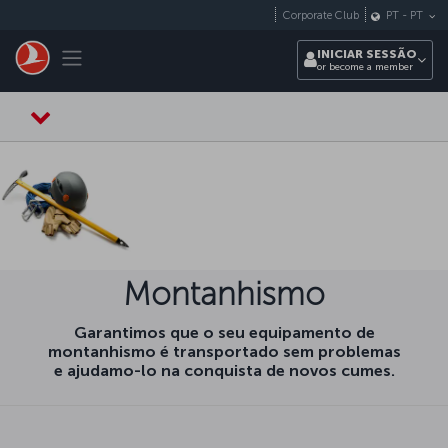
Pular para o conteúdo principal
Corporate Club
PT
-
PT
Toggle navigation
INICIAR SESSÃO
or become a member
Montanhismo
Garantimos que o seu equipamento de
montanhismo é transportado sem problemas
e ajudamo-lo na conquista de novos cumes.