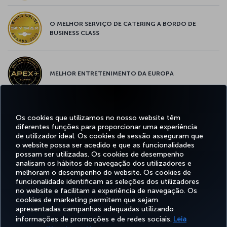
O MELHOR SERVIÇO DE CATERING A BORDO DE
BUSINESS CLASS
MELHOR ENTRETENIMENTO DA EUROPA
Os cookies que utilizamos no nosso website têm
MELHOR WI-FI DA EUROPA
diferentes funções para proporcionar uma experiência
de utilizador ideal. Os cookies de sessão asseguram que
o website possa ser acedido e que as funcionalidades
possam ser utilizadas. Os cookies de desempenho
analisam os hábitos de navegação dos utilizadores e
Facebook
Twitter
Instagram
YouTube
LinkedIn
Tiktok
Blogue
Pinterest
What
melhoram o desempenho do website. Os cookies de
funcionalidade identificam as seleções dos utilizadores
no website e facilitam a experiência de navegação. Os
cookies de marketing permitem que sejam
RESERVAR&GERIR
EXPERIENCIE
OFERTAS&DESTINOS
AJUDA
MILES
apresentadas campanhas adequadas utilizando
informações de promoções e de redes sociais.
Leia