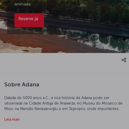
animada.
Reserve já
Sobre Adana
Datada de 5000 anos a.C., a rica história de Adana pode ser
observada na Cidade Antiga de Anavarza, no Museu do Mosaico de
Misis, na Mansão Ramazanoğlu e em Taşköprü, onde importantes
civilizações como os hititas, assírios, persas, romanos, bizantinos e
Leia mais
otomanos deixaram as suas marcas. Maravilhosas atrações naturais
incluem o Parque Nacional da Montanha Yüreğir, o Lago Seyhan