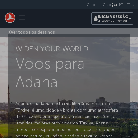
Pular para o conteúdo principal
Corporate Club
PT
-
PT
Toggle navigation
INICIAR SESSÃO
or become a member
Ver todos os destinos
WIDEN YOUR WORLD.
Voos para
Adana
Adana, situada na costa mediterrânea no sul da
Türkiye, é uma cidade vibrante com uma atmosfera
dinâmica e ofertas gastronómicas distintas. Sendo
uma das maiores províncias da Türkiye, Adana
merece ser explorada pelos seus locais históricos,
beleza natural, culinária lendária e textura urbana