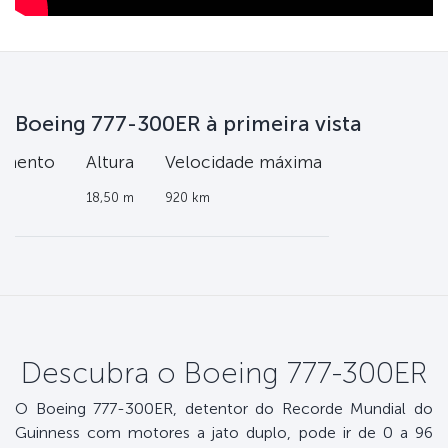
Boeing 777-300ER à primeira vista
imento
Altura
Velocidade máxima
18,50 m
920 km
Descubra o Boeing 777-300ER
O Boeing 777-300ER, detentor do Recorde Mundial do
Guinness com motores a jato duplo, pode ir de 0 a 96