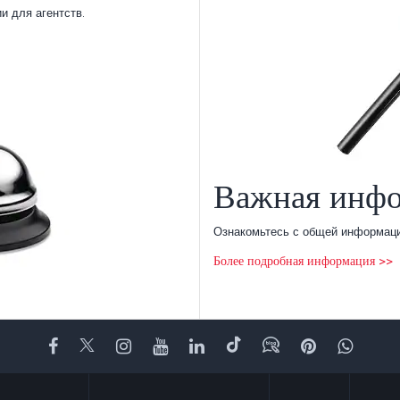
и для агентств.
Важная инф
Ознакомьтесь с общей информаци
Более подробная информация >>
Facebook
Twitter
Instagram
YouTube
LinkedIn
TikTok
Блог
Pinterest
What