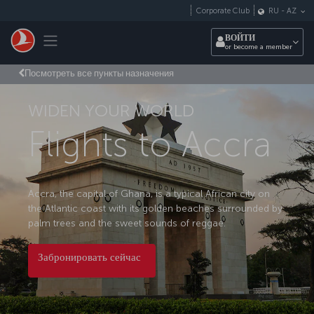
Перейти к основному контенту
Corporate Club
RU
-
AZ
Toggle navigation
ВОЙТИ
or become a member
Посмотреть все пункты назначения
WIDEN YOUR WORLD
Flights to Accra
Accra, the capital of Ghana, is a typical African city on
the Atlantic coast with its golden beaches surrounded by
palm trees and the sweet sounds of reggae.
Забронировать сейчас