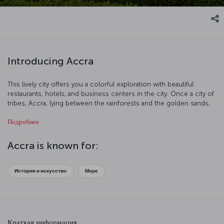
Introducing Accra
This lively city offers you a colorful exploration with beautiful
restaurants, hotels, and business centers in the city. Once a city of
tribes, Accra, lying between the rainforests and the golden sands,
is a visibly modern city today, considered to be an important trade
Подробнее
center. Since 1877, it has been the most populous city in Ghana.
Accra is known for:
История и искусство
Море
Краткая информация