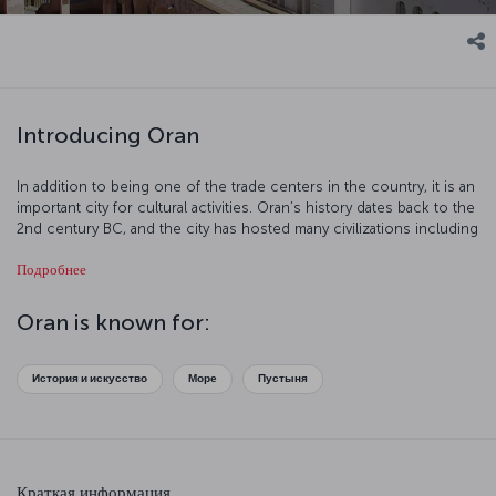
Introducing Oran
In addition to being one of the trade centers in the country, it is an
important city for cultural activities. Oran’s history dates back to the
2nd century BC, and the city has hosted many civilizations including
Spanish, Ottoman, and French civilizations. Oran is highly modern
Подробнее
and lively, and is a special city which offers unforgettable moments.
Oran is known for:
История и искусство
Море
Пустыня
Краткая информация