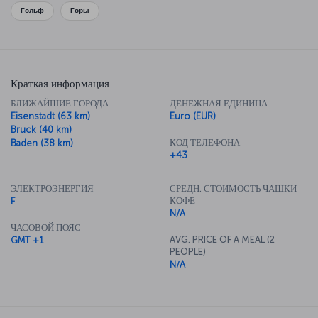
Наслаждаясь музыкой, не забудьте и о замечательной гастрономии
Гольф
Горы
Вены — здесь стоит попробовать как можно больше местных блюд.
Краткая информация
БЛИЖАЙШИЕ ГОРОДА
ДЕНЕЖНАЯ ЕДИНИЦА
Eisenstadt (63 km)
Euro (EUR)
Bruck (40 km)
КОД ТЕЛЕФОНА
Baden (38 km)
+43
ЭЛЕКТРОЭНЕРГИЯ
СРЕДН. СТОИМОСТЬ ЧАШКИ
КОФЕ
F
N/A
ЧАСОВОЙ ПОЯС
AVG. PRICE OF A MEAL (2
GMT +1
PEOPLE)
N/A