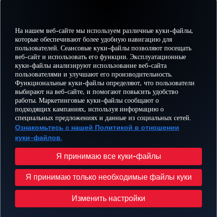
На нашем веб-сайте мы используем различные куки-файлы,
ЛУЧШИЙ WI-FI В ЕВРОПЕ
которые обеспечивают более удобную навигацию для
пользователей. Сеансовые куки-файлы позволяют посещать
веб-сайт и использовать его функции. Эксплуатационные
куки-файлы анализируют использование веб-сайта
пользователями и улучшают его производительность.
Facebook
Twitter
Instagram
YouTube
LinkedIn
TikTok
Блог
Pinterest
What
Функциональные куки-файлы определяют, что пользователи
выбирают на веб-сайте, и помогают повысить удобство
работы. Маркетинговые куки-файлы сообщают о
БРОНИРУЙТЕ И
ПРЕДЛОЖЕНИЯ
подходящих кампаниях, используя информацию о
УПРАВЛЯЙТЕ
ВПЕЧАТЛЕНИЕ
И
ПОМОЩЬ
MILES
специальных предложениях и данные из социальных сетей.
БРОНИРОВАНИЕМ
НАПРАВЛЕНИЯ
Ознакомьтесь с нашей Политикой в отношении
куки-файлов.
Перейти
Политика конфиденциальности и куки-файлы
Правовое уведомление
Права пассажира
Я принимаю все куки-файлы
Изменить настройки куки-файлов
План обслуживания клиента Министерства транспорта США
Я принимаю только необходимые файлы куки
Права субъектов данных в ЕС
+99412 404 88 49
© Turkish Airlines, 1996 – 2026 гг.
Изменить настройки