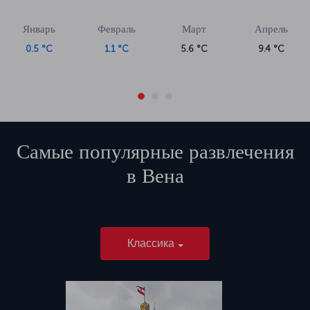
Январь
Февраль
Март
Апрель
0.5 °C
1.1 °C
5.6 °C
9.4 °C
Самые популярные развлечения
в
Вена
Классика