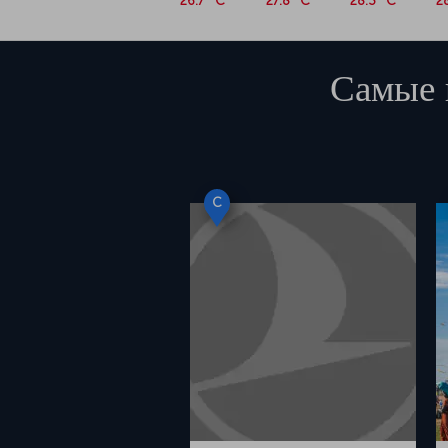
26.7 °C
27.8 °C
28.3 °C
2
Самые 
C