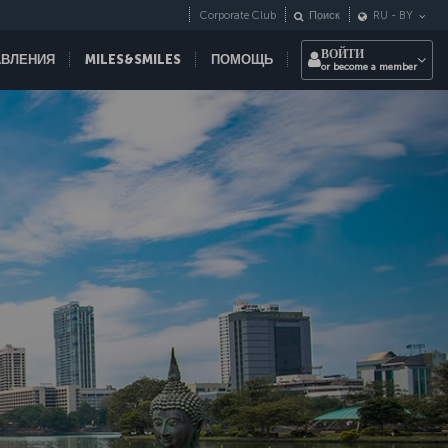
Corporate Club
Поиск
RU
-
BY
ВОЙТИ
АВЛЕНИЯ
MILES&SMILES
ПОМОЩЬ
or become a member