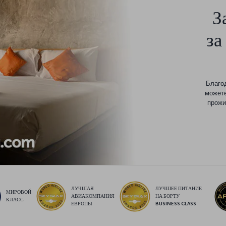
З
за
Благо
можете
прожи
ЛУЧШАЯ
ЛУЧШЕЕ ПИТАНИЕ
МИРОВОЙ
АВИАКОМПАНИЯ
НА БОРТУ
КЛАСС
ЕВРОПЫ
BUSINESS CLASS