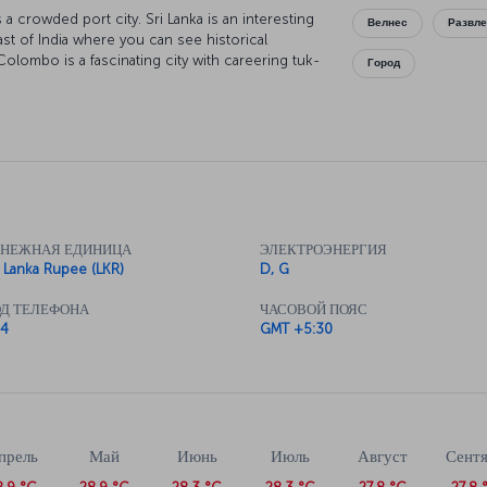
a crowded port city. Sri Lanka is an interesting
Велнес
Развле
ast of India where you can see historical
 Colombo is a fascinating city with careering tuk-
Город
skyscrapers.
ЕНЕЖНАЯ ЕДИНИЦА
ЭЛЕКТРОЭНЕРГИЯ
i Lanka Rupee (LKR)
D, G
Д ТЕЛЕФОНА
ЧАСОВОЙ ПОЯС
4
GMT +5:30
прель
Май
Июнь
Июль
Август
Сент