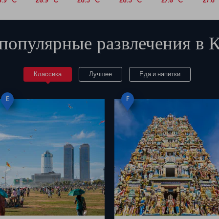
8.9 °C
28.9 °C
28.3 °C
28.3 °C
27.8 °C
27.8 
популярные развлечения в
К
Классика
Лучшее
Еда и напитки
E
F