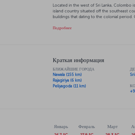
Located in the west of Sri Lanka, Colombo is 
island country situated off the southeast co
buildings that dating to the colonial period.
tuks and farm animals wandering among the 
Подробнее
Краткая информация
БЛИЖАЙШИЕ ГОРОДА
Д
Nawala (155 km)
Sr
Rajagiriya (6 km)
КО
Peliyagoda (11 km)
+9
Январь
Февраль
Март
А