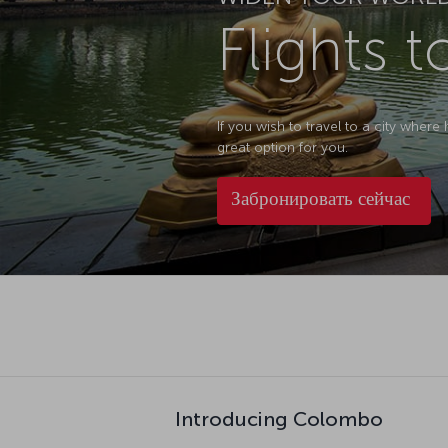
Flights 
If you wish to travel to a city where
great option for you.
Забронировать сейчас
Introducing Colombo