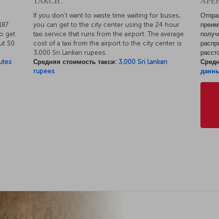
ТАКСИ:
АРЕ
If you don’t want to waste time waiting for buses,
Отпра
187
you can get to the city center using the 24 hour
преим
to get
taxi service that runs from the airport. The average
получ
ut 50
cost of a taxi from the airport to the city center is
распр
3,000 Sri Lankan rupees.
расст
utes
Средняя стоимость такси:
3,000 Sri Lankan
Средн
rupees
данн