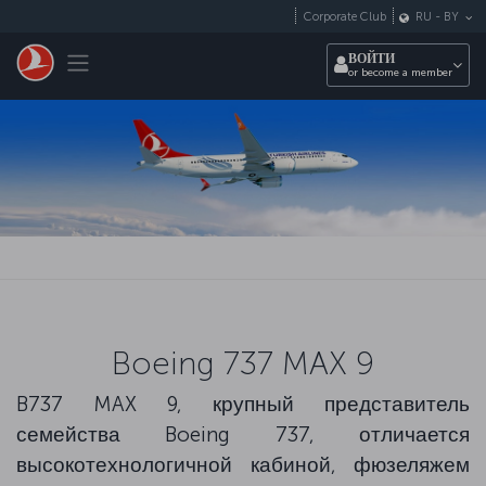
Перейти к основному контенту
Corporate Club
RU
-
BY
Toggle navigation
ВОЙТИ
or become a member
Boeing 737 MAX 9
B737 MAX 9, крупный представитель
семейства Boeing 737, отличается
высокотехнологичной кабиной, фюзеляжем